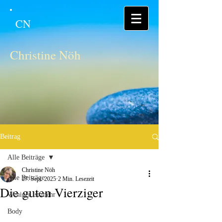
CN
Christine Nöh
Beitrag
Alle Beiträge
Christine Nöh
Alle Beiträge
27. Sept. 2025
2 Min. Lesezeit
Die guten Vierziger
Weniger ist mehr
Body