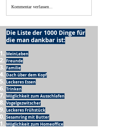
Kommentar verfassen...
Die Liste der 1000 Dinge für
die man dankbar ist:
MeinLeben
Freunde
Familie
Dach über dem Kopf
Leckeres Essen
Trinken
Möglichkeit zum Ausschlafen
Vogelgezwitscher
Leckeres Frühstück
Sesamring mit Butter
Möglichkeit zum Homeoffice
Schule