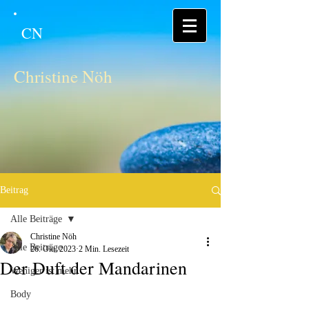
CN
Christine Nöh
Beitrag
Alle Beiträge
Christine Nöh
Alle Beiträge
26. Okt. 2023
2 Min. Lesezeit
Der Duft der Mandarinen
Weniger ist mehr
Body