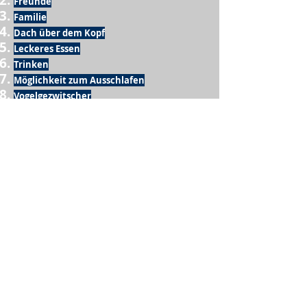
Freunde
Familie
Dach über dem Kopf
Leckeres Essen
Trinken
Möglichkeit zum Ausschlafen
Vogelgezwitscher
Leckeres Frühstück
Sesamring mit Butter
Möglichkeit zum Homeoffice
Schule
netter Busfahrer
Sonnenschein
warme Dusche
Fussball spielen
kein Krieg
Möglichkeit etwas mit der Familie zu
machen
Urlaub
einen Garten haben