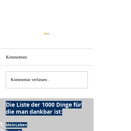
Kommentare
Wo anfangen?
Wie schnell geht es?
Kommentar verfassen...
Die Liste der 1000 Dinge für
die man dankbar ist:
MeinLeben