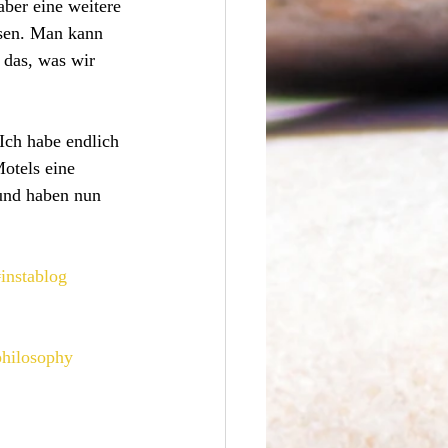
aber eine weitere 
sen. Man kann 
 das, was wir 
ch habe endlich 
otels eine 
nd haben nun 
instablog
philosophy