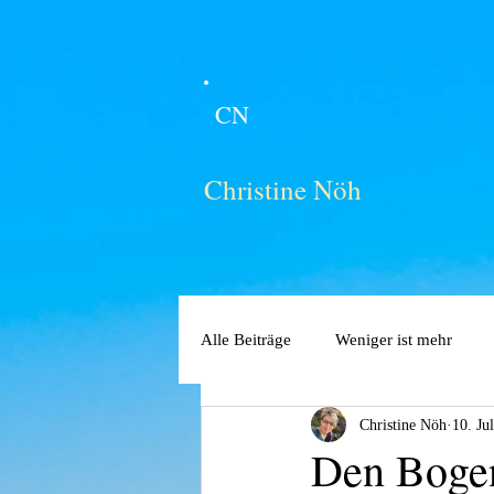
CN
Christine Nöh
Alle Beiträge
Weniger ist mehr
Christine Nöh
10. Ju
Den Bogen