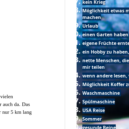
kein Krieg
Möglichkeit etwas m
machen
Urlaub
einen Garten haben
eigene Früchte ernt
ein Hobby zu haben,
nette Menschen, die
mir teilen
wenn andere lesen, 
Möglichkeit Koffer 
Waschmaschine
vielen 
Spülmaschine
r auch da. Das 
USA Reise
 nur 5 km lang 
Sommer
gesunde Beine