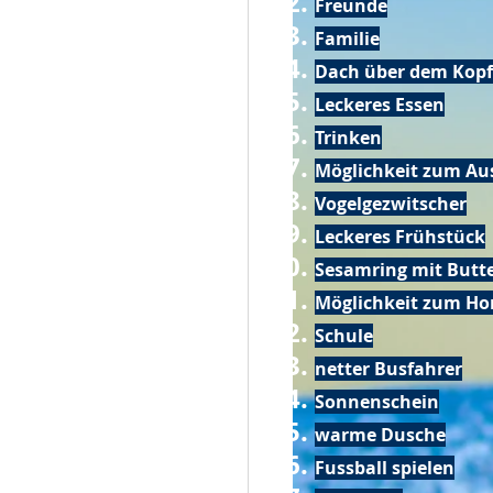
Freunde
Familie
Dach über dem Kopf
Leckeres Essen
Trinken
Möglichkeit zum Au
Vogelgezwitscher
Leckeres Frühstück
Sesamring mit Butt
Möglichkeit zum Ho
Schule
netter Busfahrer
Sonnenschein
warme Dusche
Fussball spielen