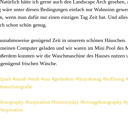
 Natürlich hätte ich gerne auch den Landscape Arch gesehen, 
 wäre unter diesen Bedingungen einfach nur Wahnsinn gewe
n, wenn man dafür nur einen einzigen Tag Zeit hat. Und alles
ch schon schön genug.
ausnahmsweise genügend Zeit in unserem schönen Häuschen. I
 meinen Computer geladen und wir waren im Mini Pool des M
erdem konnten wir die Waschmaschine des Hauses nutzen u
e genügend frischen Wäsche.
alpark
#moab
#utah
#usa
#gedanken
#fürjedentag
#hoffnung
#
#naturfotografie
photography
#inspiration
#foreveryday
#lovingphotography
#
#inspiration