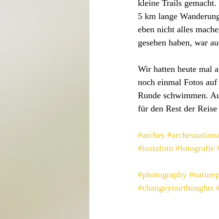
kleine Trails gemacht.
5 km lange Wanderung
eben nicht alles mache
gesehen haben, war au
Wir hatten heute mal 
noch einmal Fotos auf
Runde schwimmen. Auß
für den Rest der Reis
#arches
#archesnation
#instafoto
#fotografie
#photography
#nature
#changeyourthoughts