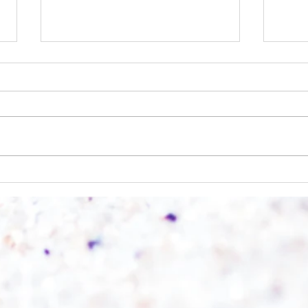
Einen Berg abtragen
Wie s