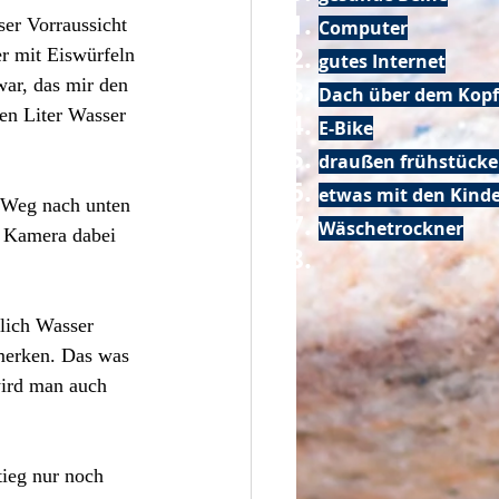
er Vorraussicht 
Computer
r mit Eiswürfeln 
gutes Internet
ar, das mir den 
Dach über dem Kopf
en Liter Wasser 
E-Bike
draußen frühstück
etwas mit den Kin
r Weg nach unten 
Wäschetrockner
e Kamera dabei 
lich Wasser 
 merken. Das was 
wird man auch 
tieg nur noch 