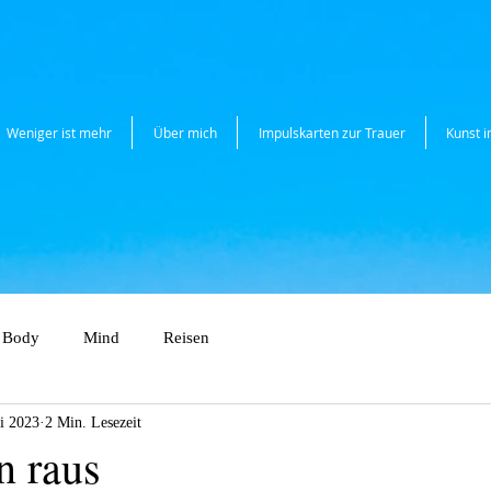
Weniger ist mehr
Über mich
Impulskarten zur Trauer
Kunst 
Body
Mind
Reisen
li 2023
2 Min. Lesezeit
 raus