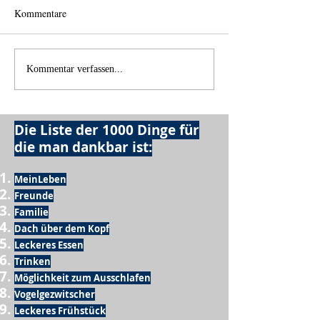
Kommentare
Wechselklamotten
Licht und Schatte
Kommentar verfassen...
Die Liste der 1000 Dinge für
die man dankbar ist:
MeinLeben
Freunde
Familie
Dach über dem Kopf
Leckeres Essen
Trinken
Möglichkeit zum Ausschlafen
Vogelgezwitscher
Leckeres Frühstück