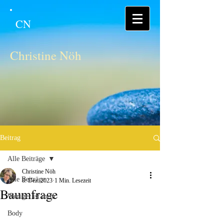
CN
Christine Nöh
Beitrag
Alle Beiträge
Christine Nöh
Alle Beiträge
8. Dez. 2023
1 Min. Lesezeit
Baumfrage
Weniger ist mehr
Body