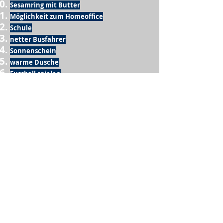
Sesamring mit Butter
Möglichkeit zum Homeoffice
Schule
netter Busfahrer
Sonnenschein
warme Dusche
Fussball spielen
kein Krieg
Möglichkeit etwas mit der Familie zu
machen
Urlaub
einen Garten haben
eigene Früchte ernten
ein Hobby zu haben, das mich erfüllt
nette Menschen, die dieses Hobby mit mir
teilen
wenn andere lesen, was ich schreibe
Möglichkeit Koffer zu packen
Waschmaschine
Spülmaschine