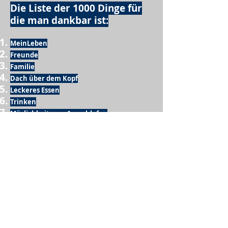
Die Liste der 1000 Dinge für
die man dankbar ist:
MeinLeben
Freunde
Familie
Dach über dem Kopf
Leckeres Essen
Trinken
Möglichkeit zum Ausschlafen
Vogelgezwitscher
Leckeres Frühstück
Sesamring mit Butter
Möglichkeit zum Homeoffice
Schule
netter Busfahrer
Sonnenschein
warme Dusche
Fussball spielen