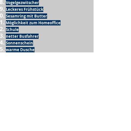
Vogelgezwitscher
Leckeres Frühstück
Sesamring mit Butter
Möglichkeit zum Homeoffice
Schule
netter Busfahrer
Sonnenschein
warme Dusche
Fussball spielen
kein Krieg
Möglichkeit etwas mit der Familie zu
machen
Urlaub
einen Garten haben
eigene Früchte ernten
ein Hobby zu haben, das mich erfüllt
nette Menschen, die dieses Hobby mit mir
teilen
wenn andere lesen, was ich schreibe
Möglichkeit Koffer zu packen