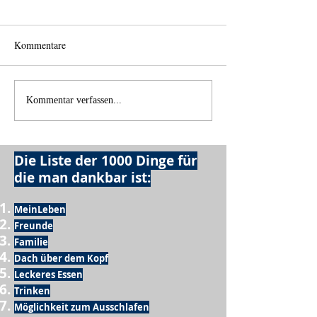
Kommentare
Einen Berg abtragen
Wie schnell geht 
Kommentar verfassen...
Die Liste der 1000 Dinge für
die man dankbar ist:
MeinLeben
Freunde
Familie
Dach über dem Kopf
Leckeres Essen
Trinken
Möglichkeit zum Ausschlafen