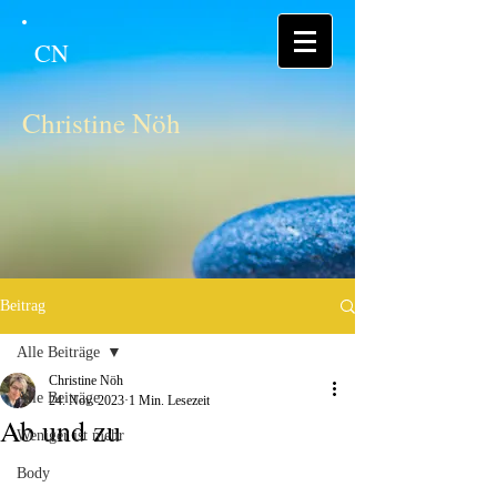
CN
Christine Nöh
Beitrag
Alle Beiträge
Christine Nöh
Alle Beiträge
24. Nov. 2023
1 Min. Lesezeit
Ab und zu
Weniger ist mehr
Body