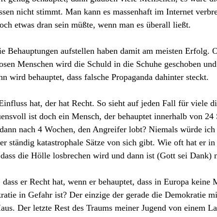
sen nicht stimmt. Man kann es massenhaft im Internet verbre
doch etwas dran sein müßte, wenn man es überall ließt.
 Behauptungen aufstellen haben damit am meisten Erfolg. O
osen Menschen wird die Schuld in die Schuhe geschoben un
ann wird behauptet, dass falsche Propaganda dahinter steckt.
nfluss hat, der hat Recht. So sieht auf jeden Fall für viele 
ensvoll ist doch ein Mensch, der behauptet innerhalb von 24
dann nach 4 Wochen, den Angreifer lobt? Niemals würde ich 
 ständig katastrophale Sätze von sich gibt. Wie oft hat er in 
ass die Hölle losbrechen wird und dann ist (Gott sei Dank) ni
dass er Recht hat, wenn er behauptet, dass in Europa keine M
atie in Gefahr ist? Der einzige der gerade die Demokratie mit 
us. Der letzte Rest des Traums meiner Jugend von einem La