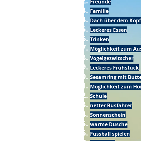
Freunde
Familie
Dach über dem Kopf
Leckeres Essen
Trinken
Möglichkeit zum Au
Vogelgezwitscher
Leckeres Frühstück
Sesamring mit Butt
Möglichkeit zum Ho
Schule
netter Busfahrer
Sonnenschein
warme Dusche
Fussball spielen