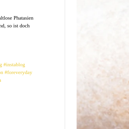
ltlose Phatasien 
d, so ist doch 
g
#instablog
on
#foreveryday
n