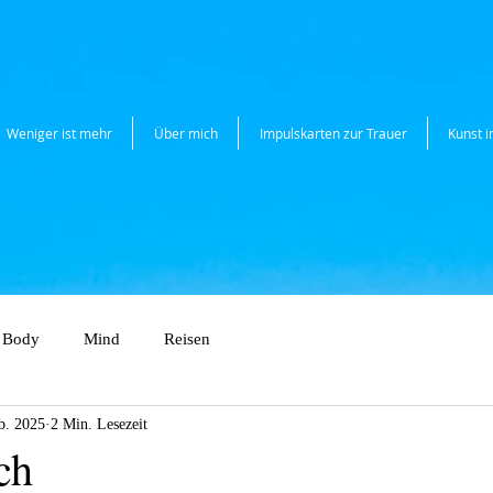
Weniger ist mehr
Über mich
Impulskarten zur Trauer
Kunst 
Body
Mind
Reisen
b. 2025
2 Min. Lesezeit
ch