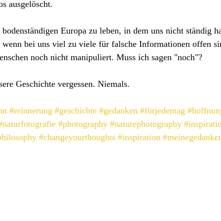
os ausgelöscht. 
 bodenständigen Europa zu leben, in dem uns nicht ständig ha
wenn bei uns viel zu viele für falsche Informationen offen sin
Menschen noch nicht manipuliert. Muss ich sagen "noch"?
sere Geschichte vergessen. Niemals.
nn
#erinnerung
#geschichte
#gedanken
#fürjedentag
#hoffnun
#naturfotografie
#photography
#naturephotography
#inspirati
philosophy
#changeyourthoughts
#inspiration
#meinegedanke