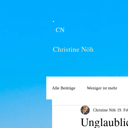
CN
Christine Nöh
Alle Beiträge
Weniger ist mehr
Christine Nöh
19. Fe
Unglaubli