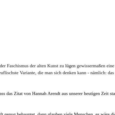
der Faschismus der alten Kunst zu
 lügen 
gewissermaßen eine 
teuflischste Variante, die man sich denken kann - nämlich: da
s das Zitat von Hannah Arendt aus unserer heutigen Zeit sta
t genug behauptet, dann glauben viele Menschen, es wäre di