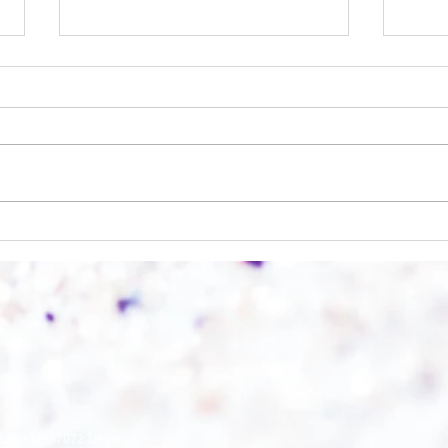
Einen
Alles was möglich ist?
eifen 17, 57072 Siegen