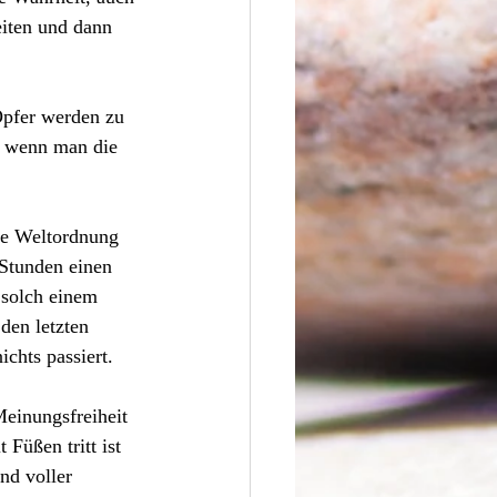
iten und dann 
pfer werden zu 
d wenn man die 
die Weltordnung 
 Stunden einen 
solch einem 
den letzten 
chts passiert.
einungsfreiheit 
Füßen tritt ist 
nd voller 