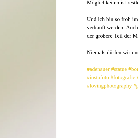
Möglichkeiten ist restl
Und ich bin so froh im
verkauft werden. Auch 
der größere Teil der 
Niemals dürfen wir un
#adenauer
#statue
#bo
#instafoto
#fotografie
#lovingphotography
#