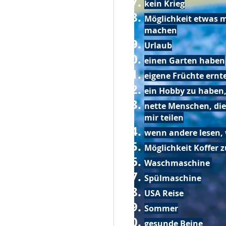
kein Krieg
Möglichkeit etwas m
machen
Urlaub
einen Garten haben
eigene Früchte ernt
ein Hobby zu haben,
nette Menschen, die
mir teilen
wenn andere lesen, 
Möglichkeit Koffer 
Waschmaschine
Spülmaschine
USA Reise
Sommer
gesunde Beine