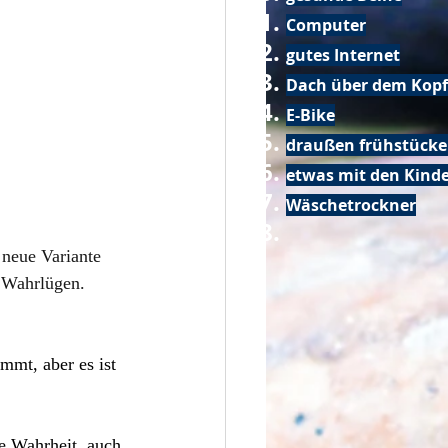
Computer
gutes Internet
Dach über dem Kopf
E-Bike
draußen frühstück
etwas mit den Kin
Wäschetrockner
neue Variante 
s Wahrlügen.
mmt, aber es ist 
e Wahrheit, auch 