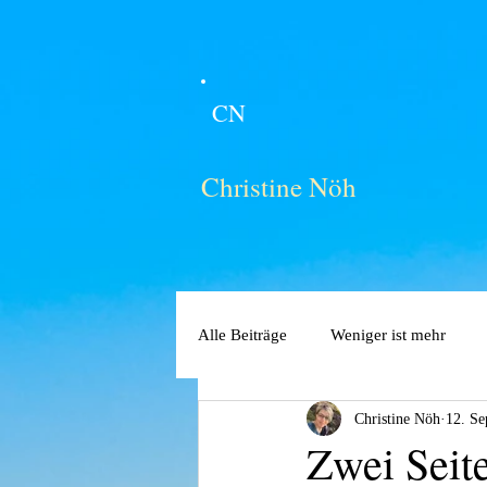
CN
Christine Nöh
Alle Beiträge
Weniger ist mehr
Christine Nöh
12. Se
Zwei Seit