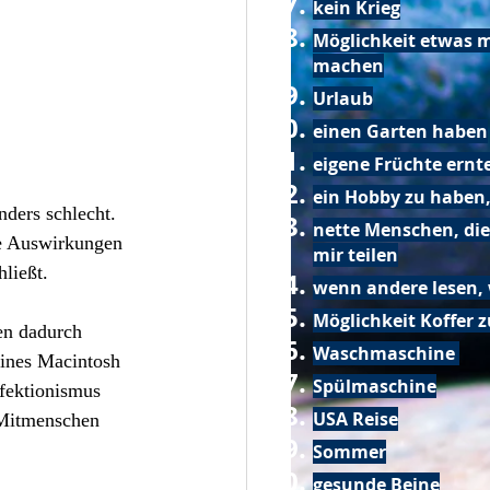
kein Krieg
Möglichkeit etwas m
machen
Urlaub
einen Garten haben
eigene Früchte ernt
ein Hobby zu haben,
ders schlecht. 
nette Menschen, die
ie Auswirkungen 
mir teilen
ließt.
wenn andere lesen, 
Möglichkeit Koffer 
en dadurch 
Waschmaschine
eines Macintosh 
Spülmaschine
fektionismus 
USA Reise
 Mitmenschen 
Sommer
gesunde Beine