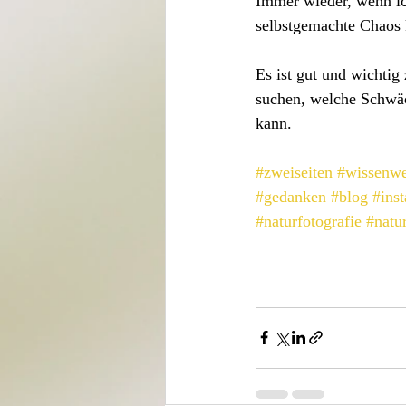
Immer wieder, wenn ich
selbstgemachte Chaos k
Es ist gut und wichtig
suchen, welche Schwäc
kann.
#zweiseiten
#wissenwe
#gedanken
#blog
#ins
#naturfotografie
#natu