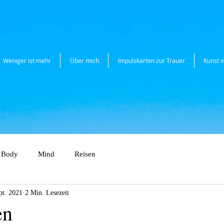
Weniger ist mehr
Über mich
Impulskarten zur Trauer
Kunst 
Body
Mind
Reisen
pt. 2021
2 Min. Lesezeit
en