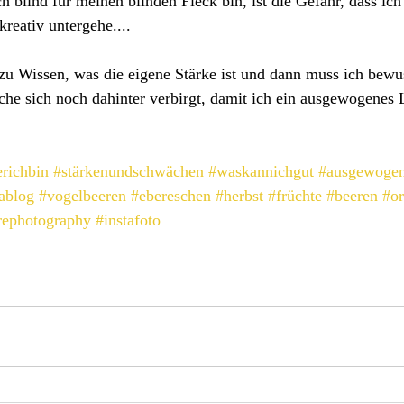
 blind für meinen blinden Fleck bin, ist die Gefahr, dass ich
reativ untergehe....
 zu Wissen, was die eigene Stärke ist und dann muss ich bewu
he sich noch dahinter verbirgt, damit ich ein ausgewogenes 
richbin
#stärkenundschwächen
#waskannichgut
#ausgewogen
tablog
#vogelbeeren
#ebereschen
#herbst
#früchte
#beeren
#o
rephotography
#instafoto