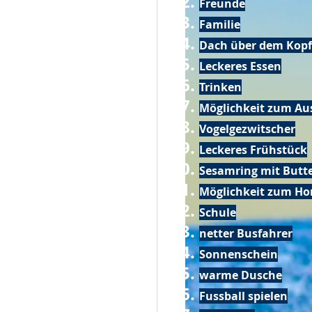
Freunde
Familie
Dach über dem Kopf
Leckeres Essen
Trinken
Möglichkeit zum Au
Vogelgezwitscher
Leckeres Frühstück
Sesamring mit Butt
Möglichkeit zum Ho
Schule
netter Busfahrer
Sonnenschein
warme Dusche
Fussball spielen