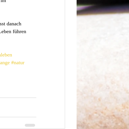
 im 
sst danach 
Leben führen 
leben
range
#natur