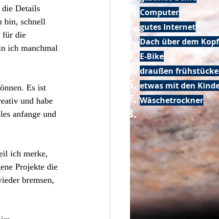
die Details 
Computer
 bin, schnell 
gutes Internet
für die 
Dach über dem Kopf
in ich manchmal 
E-Bike
draußen frühstück
etwas mit den Kin
önnen. Es ist 
Wäschetrockner
reativ und habe 
eles anfange und 
il ich merke, 
gene Projekte die 
ieder bremsen, 