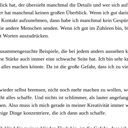
ck hat, der übersieht manchmal die Details und wer sich auf 
er hat manchmal keinen großen Überblick. Wenn ich gut darin
 Kontakt aufzunehmen, dann habe ich manchmal kein Gespür 
die andere Menschen senden. Wenn ich gut im Zuhören bin, b
it Worten auszudrücken.
zusammengesuchte Beispiele, die bei jedem anders aussehen k
ne Stärke auch immer eine schwache Seite hat. Ich bin sehr k
 alles machen könnte. Da ist die große Gefahr, dass ich zu vi
ieder selbst bremsen, nicht noch mehr machen zu wollen, we
cht alles schaffe. Und nichts ist schlimmer, als lauter angefan
n. Also muss ich mich gerade in meiner Kreativität immer w
ige Dinge konzentriere, die ich dann auch schaffe.