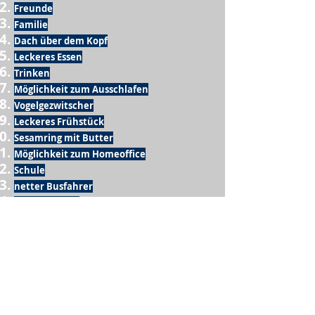
Freunde
Familie
Dach über dem Kopf
Leckeres Essen
Trinken
Möglichkeit zum Ausschlafen
Vogelgezwitscher
Leckeres Frühstück
Sesamring mit Butter
Möglichkeit zum Homeoffice
Schule
netter Busfahrer
Sonnenschein
warme Dusche
Fussball spielen
kein Krieg
Möglichkeit etwas mit der Familie zu
machen
Urlaub
einen Garten haben