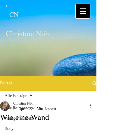
CN
Christine Nöh
Beitrag
Alle Beiträge
Christine Nöh
Alle Beiträge
21. Apr. 2022
1 Min. Lesezeit
Wie eine Wand
Weniger ist mehr
Body