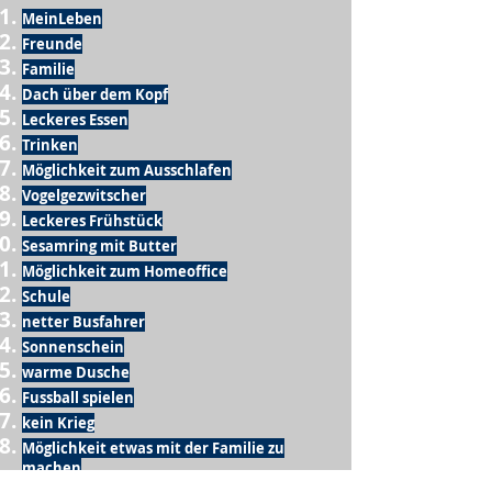
MeinLeben
Freunde
Familie
Dach über dem Kopf
Leckeres Essen
Trinken
Möglichkeit zum Ausschlafen
Vogelgezwitscher
Leckeres Frühstück
Sesamring mit Butter
Möglichkeit zum Homeoffice
Schule
netter Busfahrer
Sonnenschein
warme Dusche
Fussball spielen
kein Krieg
Möglichkeit etwas mit der Familie zu
machen