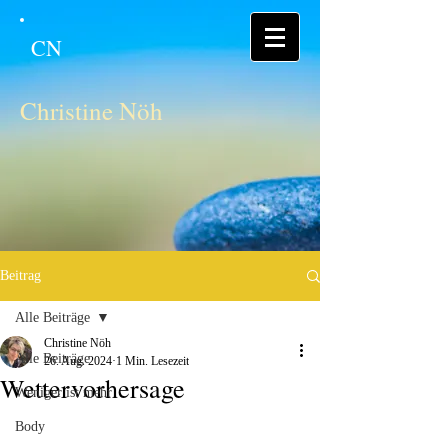
CN
Christine Nöh
Beitrag
Alle Beiträge
Christine Nöh
Alle Beiträge
26. Aug. 2024
1 Min. Lesezeit
Wettervorhersage
Weniger ist mehr
Body