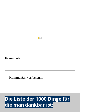
Kommentare
Einen Berg abtragen
Wie schnell geht 
Kommentar verfassen...
Die Liste der 1000 Dinge für
die man dankbar ist: