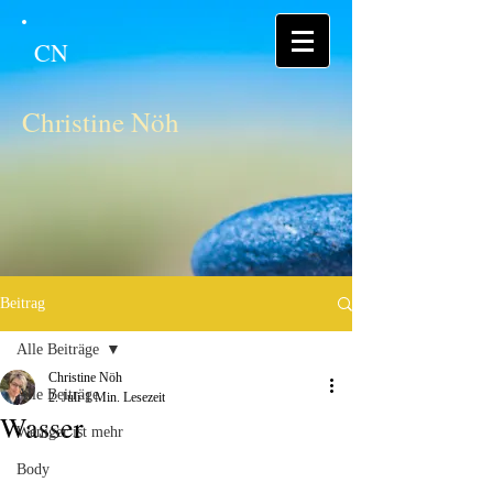
CN
Christine Nöh
Beitrag
Alle Beiträge
Christine Nöh
Alle Beiträge
2. Juli
1 Min. Lesezeit
Wasser
Weniger ist mehr
Body