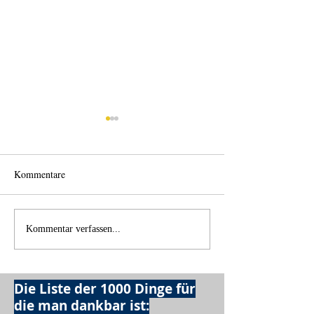
Kommentare
Licht und Schatten
Alles was möglich
Kommentar verfassen...
Die Liste der 1000 Dinge für
die man dankbar ist: