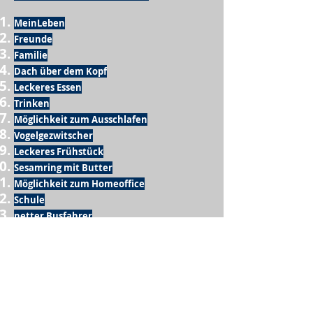
MeinLeben
Freunde
Familie
Dach über dem Kopf
Leckeres Essen
Trinken
Möglichkeit zum Ausschlafen
Vogelgezwitscher
Leckeres Frühstück
Sesamring mit Butter
Möglichkeit zum Homeoffice
Schule
netter Busfahrer
Sonnenschein
warme Dusche
Fussball spielen
kein Krieg
Möglichkeit etwas mit der Familie zu
machen