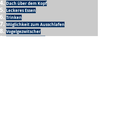
Dach über dem Kopf
Leckeres Essen
Trinken
Möglichkeit zum Ausschlafen
Vogelgezwitscher
Leckeres Frühstück
Sesamring mit Butter
Möglichkeit zum Homeoffice
Schule
netter Busfahrer
Sonnenschein
warme Dusche
Fussball spielen
kein Krieg
Möglichkeit etwas mit der Familie zu
machen
Urlaub
einen Garten haben
eigene Früchte ernten
ein Hobby zu haben, das mich erfüllt