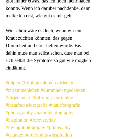
gibt immer etwas, das ich noch mehr haben 
könnte. Wenn ich darüber nachdenke, dann 
merke ich erst, wie gut es mir geht. 
Wie schön wäre es doch, wenn wir ein 
Kraut züchten könnten, das gegen 
Dummheit und Gier helfen würde. Bis 
dahin muss man selbst sehen, dass man bei 
sich selbst die Symtome so gut wie möglich 
eindämmt.
#tulpen
#frühlingsblumen
#frieden
#zusammenleben
#dummheit
#gedanken
#fürjedentag
#hoffnung
#instablog
#instafoto
#fotografie
#naturfotografie
#photography
#naturephotography
#inspiration
#foreveryday
#lovingphotography
#philosophy
#changeyourthoughts
#inspiration