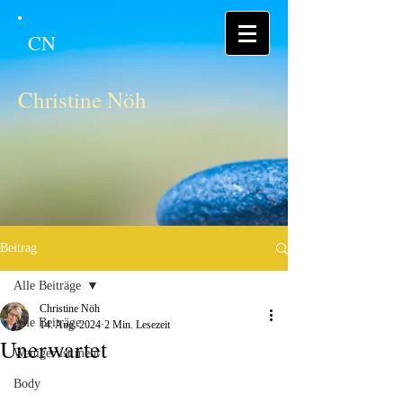
CN
Christine Nöh
Beitrag
Alle Beiträge
Christine Nöh
Alle Beiträge
14. Aug. 2024
2 Min. Lesezeit
Unerwartet
Weniger ist mehr
Body