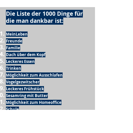
Die Liste der 1000 Dinge für
die man dankbar ist:
MeinLeben
Freunde
Familie
Dach über dem Kopf
Leckeres Essen
Trinken
Möglichkeit zum Ausschlafen
Vogelgezwitscher
Leckeres Frühstück
Sesamring mit Butter
Möglichkeit zum Homeoffice
Schule
netter Busfahrer
Sonnenschein
warme Dusche