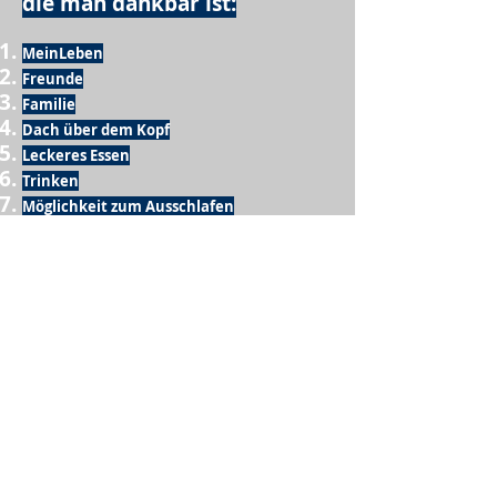
die man dankbar ist:
MeinLeben
Freunde
Familie
Dach über dem Kopf
Leckeres Essen
Trinken
Möglichkeit zum Ausschlafen
Vogelgezwitscher
Leckeres Frühstück
Sesamring mit Butter
Möglichkeit zum Homeoffice
Schule
netter Busfahrer
Sonnenschein
warme Dusche
Fussball spielen
kein Krieg
Möglichkeit etwas mit der Familie zu