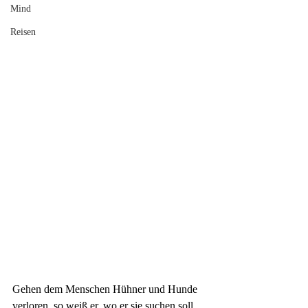
Mind
Reisen
Gehen dem Menschen Hühner und Hunde 
verloren, so weiß er, wo er sie
 suchen 
soll. 