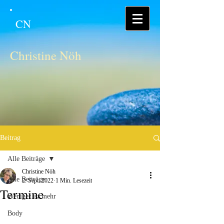
CN
Christine Nöh
Beitrag
Alle Beiträge
Christine Nöh
Alle Beiträge
2. Sept. 2022
1 Min. Lesezeit
Termine
Weniger ist mehr
Body