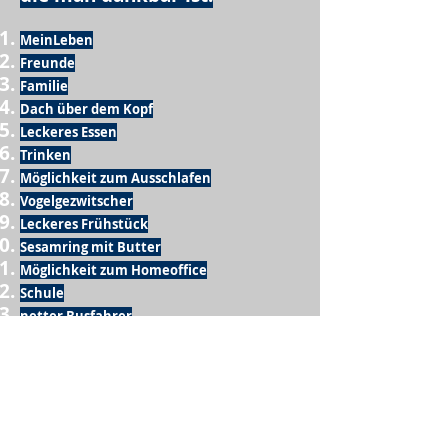
MeinLeben
Freunde
Familie
Dach über dem Kopf
Leckeres Essen
Trinken
Möglichkeit zum Ausschlafen
Vogelgezwitscher
Leckeres Frühstück
Sesamring mit Butter
Möglichkeit zum Homeoffice
Schule
netter Busfahrer
Sonnenschein
warme Dusche
Fussball spielen
kein Krieg
Möglichkeit etwas mit der Familie zu