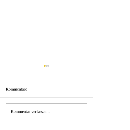
Kommentare
Wo anfangen?
Wie schnell geht es?
Kommentar verfassen...