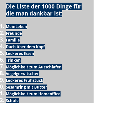
Die Liste der 1000 Dinge für
die man dankbar ist:
MeinLeben
Freunde
Familie
Dach über dem Kopf
Leckeres Essen
Trinken
Möglichkeit zum Ausschlafen
Vogelgezwitscher
Leckeres Frühstück
Sesamring mit Butter
Möglichkeit zum Homeoffice
Schule
netter Busfahrer
Sonnenschein
warme Dusche
Fussball spielen