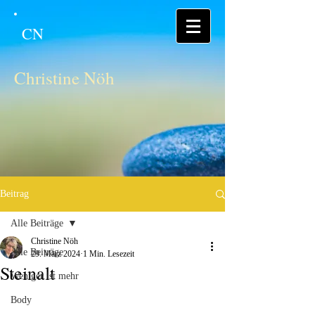
CN
Christine Nöh
Beitrag
Alle Beiträge
Christine Nöh
Alle Beiträge
29. März 2024
1 Min. Lesezeit
Steinalt
Weniger ist mehr
Body