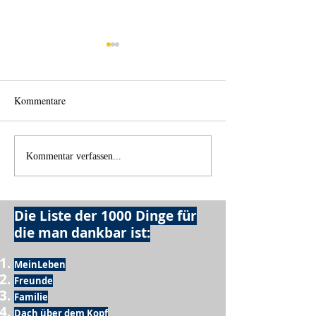
Kommentare
Einen Berg abtragen
Wie schnell geht 
Kommentar verfassen...
Die Liste der 1000 Dinge für
die man dankbar ist:
MeinLeben
Freunde
Familie
Dach über dem Kopf