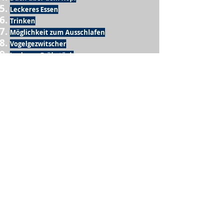
Leckeres Essen
Trinken
Möglichkeit zum Ausschlafen
Vogelgezwitscher
Leckeres Frühstück
Sesamring mit Butter
Möglichkeit zum Homeoffice
Schule
netter Busfahrer
Sonnenschein
warme Dusche
Fussball spielen
kein Krieg
Möglichkeit etwas mit der Familie zu
machen
Urlaub
einen Garten haben
eigene Früchte ernten
ein Hobby zu haben, das mich erfüllt