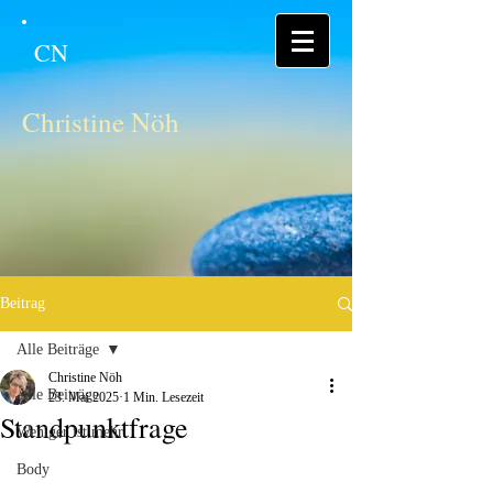
CN
Christine Nöh
Beitrag
Alle Beiträge
Christine Nöh
Alle Beiträge
23. Mai 2025
1 Min. Lesezeit
Standpunktfrage
Weniger ist mehr
Body