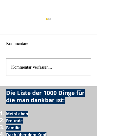
Kommentare
Wo anfangen?
Wie schnell geht es?
Kommentar verfassen...
Die Liste der 1000 Dinge für
die man dankbar ist:
MeinLeben
Freunde
Familie
Dach über dem Kopf