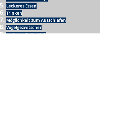
Leckeres Essen
Trinken
Möglichkeit zum Ausschlafen
Vogelgezwitscher
Leckeres Frühstück
Sesamring mit Butter
Möglichkeit zum Homeoffice
Schule
netter Busfahrer
Sonnenschein
warme Dusche
Fussball spielen
kein Krieg
Möglichkeit etwas mit der Familie zu
machen
Urlaub
einen Garten haben
eigene Früchte ernten
ein Hobby zu haben, das mich erfüllt