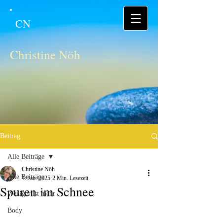
CN
Christine Nöh
Beitrag
Alle Beiträge
Christine Nöh
Alle Beiträge
4. Jan. 2025
2 Min. Lesezeit
Spuren im Schnee
Weniger ist mehr
Body