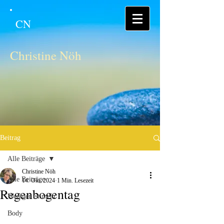
CN
Christine Nöh
Beitrag
Alle Beiträge
Christine Nöh
Alle Beiträge
14. Okt. 2024
1 Min. Lesezeit
Regenbogentag
Weniger ist mehr
Body