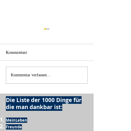
Kommentare
Einen Berg abtrag
Alles was möglich ist?
Kommentar verfassen...
Die Liste der 1000 Dinge für
die man dankbar ist:
MeinLeben
Freunde