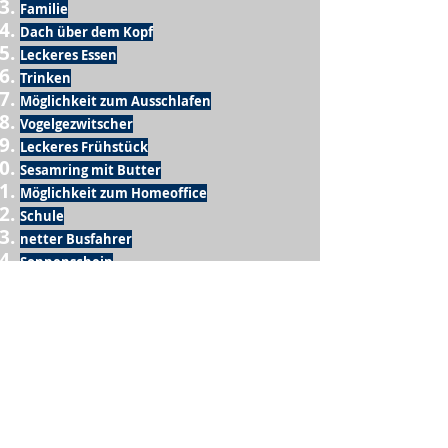
Familie
Dach über dem Kopf
Leckeres Essen
Trinken
Möglichkeit zum Ausschlafen
Vogelgezwitscher
Leckeres Frühstück
Sesamring mit Butter
Möglichkeit zum Homeoffice
Schule
netter Busfahrer
Sonnenschein
warme Dusche
Fussball spielen
kein Krieg
Möglichkeit etwas mit der Familie zu
machen
Urlaub
einen Garten haben
eigene Früchte ernten