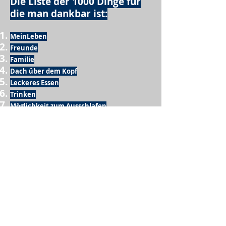
Die Liste der 1000 Dinge für
die man dankbar ist:
MeinLeben
Freunde
Familie
Dach über dem Kopf
Leckeres Essen
Trinken
Möglichkeit zum Ausschlafen
Vogelgezwitscher
Leckeres Frühstück
Sesamring mit Butter
Möglichkeit zum Homeoffice
Schule
netter Busfahrer
Sonnenschein
warme Dusche
Fussball spielen
kein Krieg