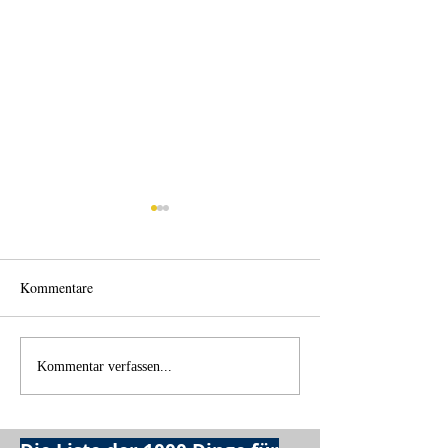
Kommentare
Wechselklamotten
Licht und Schatte
Kommentar verfassen...