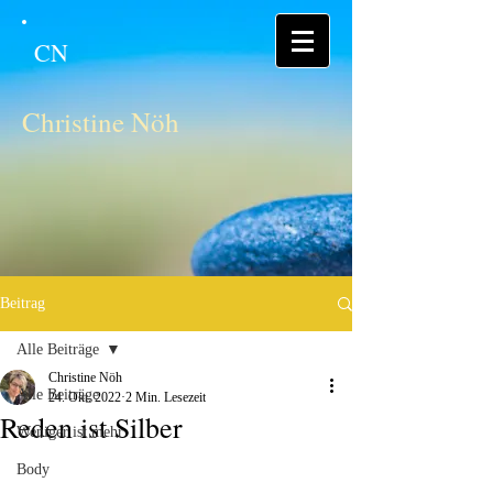
CN
Christine Nöh
Beitrag
Alle Beiträge
Christine Nöh
Alle Beiträge
24. Okt. 2022
2 Min. Lesezeit
Reden ist Silber
Weniger ist mehr
Body