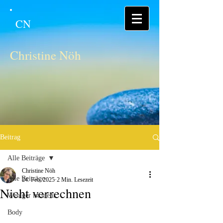
CN
Christine Nöh
Beitrag
Alle Beiträge
Christine Nöh
Alle Beiträge
24. Feb. 2025
2 Min. Lesezeit
Nicht verrechnen
Weniger ist mehr
Body