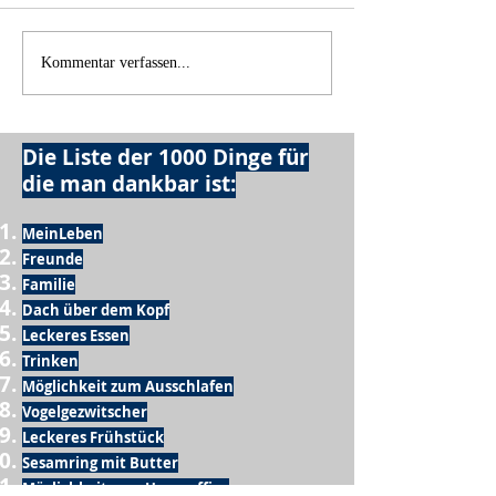
Wie schnell geht es?
Kommentar verfassen...
Die Liste der 1000 Dinge für
die man dankbar ist:
MeinLeben
Freunde
Familie
Dach über dem Kopf
Leckeres Essen
Trinken
Möglichkeit zum Ausschlafen
Vogelgezwitscher
Leckeres Frühstück
Sesamring mit Butter
Möglichkeit zum Homeoffice