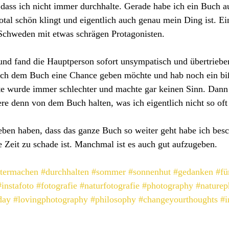
dass ich nicht immer durchhalte. Gerade habe ich ein Buch a
tal schön klingt und eigentlich auch genau mein Ding ist. Ei
chweden mit etwas schrägen Protagonisten. 
und fand die Hauptperson sofort unsympatisch und übertriebe
 ich dem Buch eine Chance geben möchte und hab noch ein bi
te wurde immer schlechter und machte gar keinen Sinn. Dann
re denn von dem Buch halten, was ich eigentlich nicht so oft
eben haben, dass das ganze Buch so weiter geht habe ich besc
e Zeit zu schade ist. Manchmal ist es auch gut aufzugeben. 
termachen
#durchhalten
#sommer
#sonnenhut
#gedanken
#fü
#instafoto
#fotografie
#naturfotografie
#photography
#naturep
day
#lovingphotography
#philosophy
#changeyourthoughts
#i