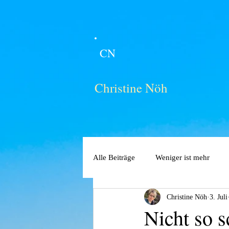
CN
Christine Nöh
Alle Beiträge
Weniger ist mehr
Christine Nöh
3. Juli
Nicht so s