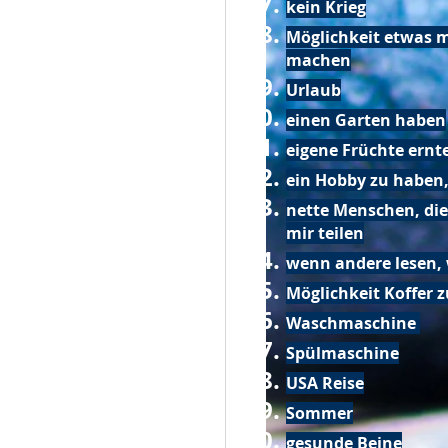
kein Krieg
Möglichkeit etwas m
machen
Urlaub
einen Garten haben
eigene Früchte ernt
ein Hobby zu haben,
nette Menschen, die
mir teilen
wenn andere lesen, 
Möglichkeit Koffer 
Waschmaschine
Spülmaschine
USA Reise
Sommer
gesunde Beine