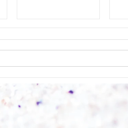
Einen Berg abtragen
Wie s