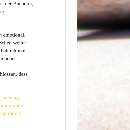
us der Bücherei, 
ne 
n emotional. 
ßchen weiter 
 hab ich mal 
 mache. 
hlossen, dass 
rjedentag
hotography
nspiration