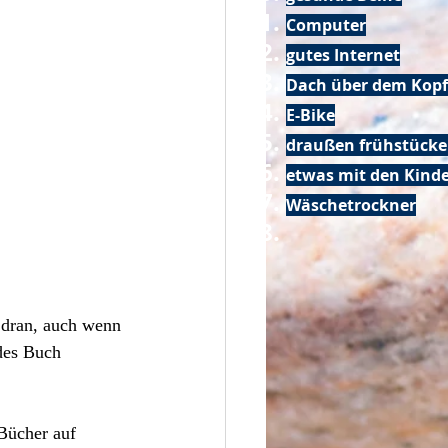
Computer
gutes Internet
Dach über dem Kopf
E-Bike
draußen frühstück
etwas mit den Kin
Wäschetrockner
e dran, auch wenn 
edes Buch 
Bücher auf 