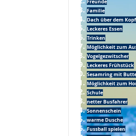
Freunde
Familie
Dach über dem Kopf
Leckeres Essen
Trinken
Möglichkeit zum Au
Vogelgezwitscher
Leckeres Frühstück
Sesamring mit Butt
Möglichkeit zum Ho
Schule
netter Busfahrer
Sonnenschein
warme Dusche
Fussball spielen