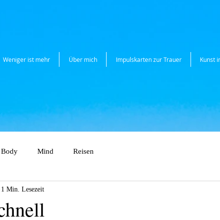
Weniger ist mehr
Über mich
Impulskarten zur Trauer
Kunst 
Body
Mind
Reisen
1 Min. Lesezeit
chnell