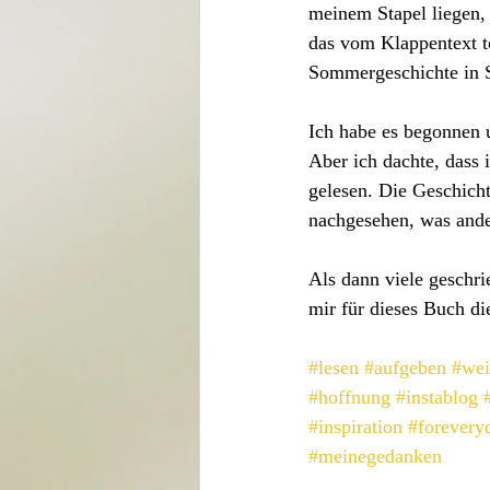
meinem Stapel liegen, 
das vom Klappentext to
Sommergeschichte in S
Ich habe es begonnen 
Aber ich dachte, dass
gelesen. Die Geschich
nachgesehen, was ande
Als dann viele geschri
mir für dieses Buch di
#lesen
#aufgeben
#wei
#hoffnung
#instablog
#inspiration
#forevery
#meinegedanken