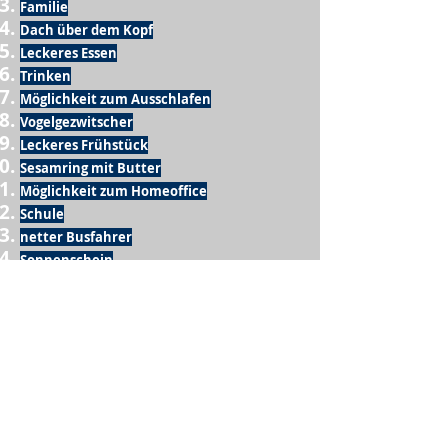
Familie
Dach über dem Kopf
Leckeres Essen
Trinken
Möglichkeit zum Ausschlafen
Vogelgezwitscher
Leckeres Frühstück
Sesamring mit Butter
Möglichkeit zum Homeoffice
Schule
netter Busfahrer
Sonnenschein
warme Dusche
Fussball spielen
kein Krieg
Möglichkeit etwas mit der Familie zu
machen
Urlaub
einen Garten haben
eigene Früchte ernten