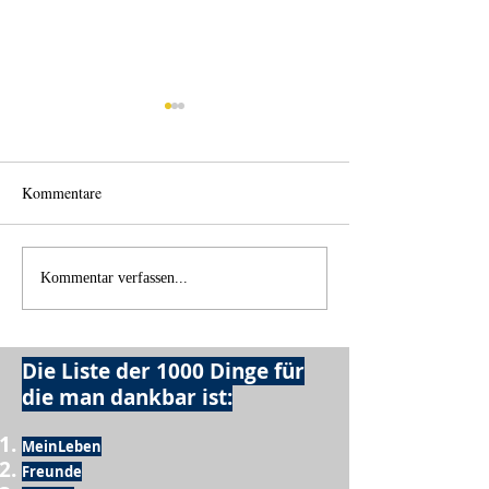
Kommentare
Einen Berg abtrag
Alles was möglich ist?
Kommentar verfassen...
Die Liste der 1000 Dinge für
die man dankbar ist:
MeinLeben
Freunde