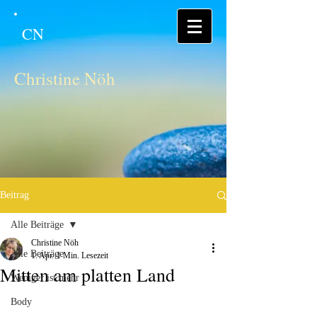
CN
Christine Nöh
Beitrag
Alle Beiträge
Christine Nöh
Alle Beiträge
1. Apr.
1 Min. Lesezeit
Mitten am platten Land
Weniger ist mehr
Body