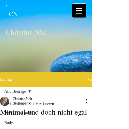
CN
Christine Nöh
Beitrag
Alle Beiträge
Christine Nöh
Alle Beiträge
25. Feb. 2022
1 Min. Lesezeit
Minimal und doch nicht egal
Weniger ist mehr
Body