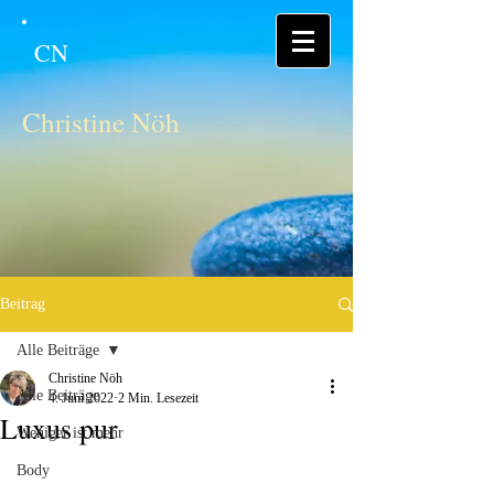
CN
Christine Nöh
Beitrag
Alle Beiträge
Christine Nöh
Alle Beiträge
4. Juni 2022
2 Min. Lesezeit
Luxus pur
Weniger ist mehr
Body