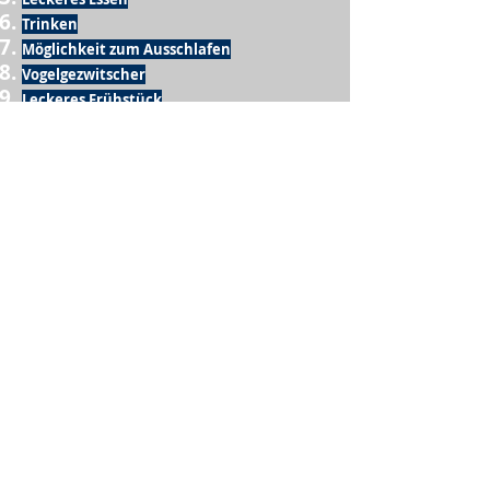
Trinken
Möglichkeit zum Ausschlafen
Vogelgezwitscher
Leckeres Frühstück
Sesamring mit Butter
Möglichkeit zum Homeoffice
Schule
netter Busfahrer
Sonnenschein
warme Dusche
Fussball spielen
kein Krieg
Möglichkeit etwas mit der Familie zu
machen
Urlaub
einen Garten haben
eigene Früchte ernten
ein Hobby zu haben, das mich erfüllt
nette Menschen, die dieses Hobby mit mir