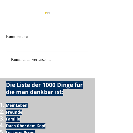
Kommentare
Wechselklamotten
Licht und Schatte
Kommentar verfassen...
Die Liste der 1000 Dinge für
die man dankbar ist:
MeinLeben
Freunde
Familie
Dach über dem Kopf
Leckeres Essen