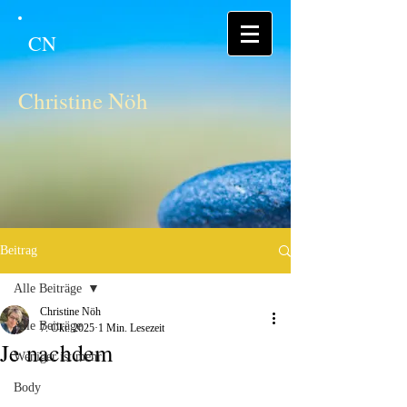
CN
Christine Nöh
Beitrag
Alle Beiträge
Christine Nöh
Alle Beiträge
7. Okt. 2025
1 Min. Lesezeit
Je nachdem
Weniger ist mehr
Body