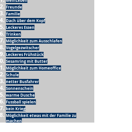
MeinLeben
Freunde
Familie
Dach über dem Kopf
Leckeres Essen
Trinken
Möglichkeit zum Ausschlafen
Vogelgezwitscher
Leckeres Frühstück
Sesamring mit Butter
Möglichkeit zum Homeoffice
Schule
netter Busfahrer
Sonnenschein
warme Dusche
Fussball spielen
kein Krieg
Möglichkeit etwas mit der Familie zu
machen
Urlaub