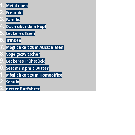
MeinLeben
Freunde
Familie
Dach über dem Kopf
Leckeres Essen
Trinken
Möglichkeit zum Ausschlafen
Vogelgezwitscher
Leckeres Frühstück
Sesamring mit Butter
Möglichkeit zum Homeoffice
Schule
netter Busfahrer
Sonnenschein
warme Dusche
Fussball spielen
kein Krieg
Möglichkeit etwas mit der Familie zu
machen