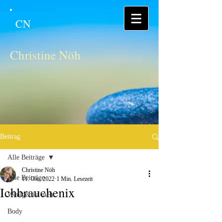
CN
Christine Nöh
Beitrag
Alle Beiträge
Christine Nöh
Alle Beiträge
11. Okt. 2022
1 Min. Lesezeit
Ichbrauchenix
Weniger ist mehr
Body