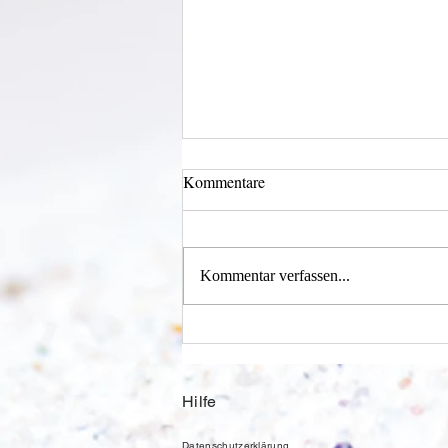
Kommentare
Kommentar verfassen...
Einen Berg abtragen
Hilfe
Datenschutzerklärung