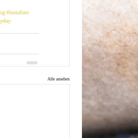
log
#instafoto
ryday
Alle ansehen