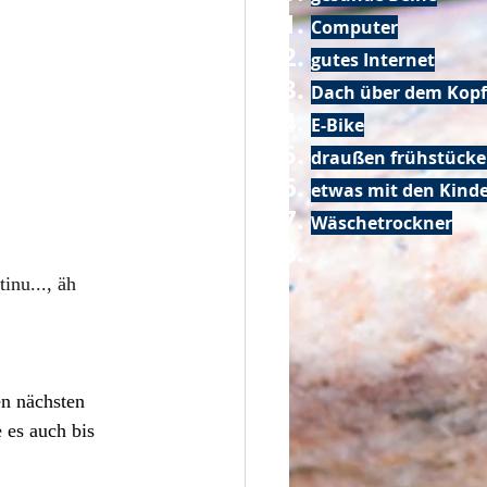
Computer
gutes Internet
Dach über dem Kopf
E-Bike
draußen frühstück
etwas mit den Kin
Wäschetrockner
inu..., äh 
n nächsten 
 es auch bis 