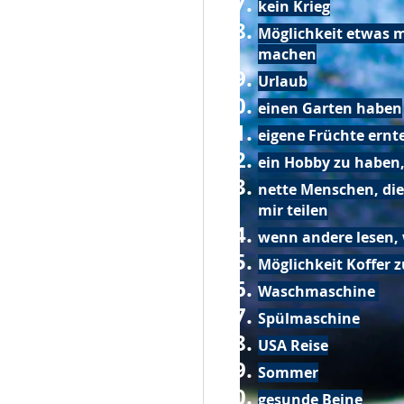
kein Krieg
Möglichkeit etwas m
machen
Urlaub
einen Garten haben
eigene Früchte ernt
ein Hobby zu haben,
nette Menschen, die
mir teilen
wenn andere lesen, 
Möglichkeit Koffer 
Waschmaschine
Spülmaschine
USA Reise
Sommer
gesunde Beine