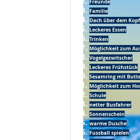
Freunde
Familie
Dach über dem Kopf
Leckeres Essen
Trinken
Möglichkeit zum Au
Vogelgezwitscher
Leckeres Frühstück
Sesamring mit Butt
Möglichkeit zum Ho
Schule
netter Busfahrer
Sonnenschein
warme Dusche
Fussball spielen