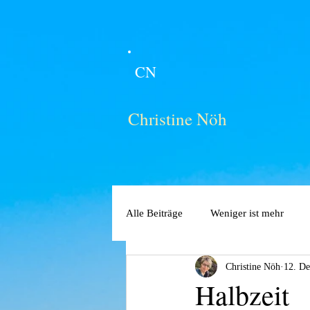
CN
Christine Nöh
Alle Beiträge
Weniger ist mehr
Christine Nöh
12. De
Halbzeit