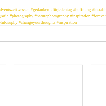
dventszeit
#essen
#gedanken
#fürjedentag
#hoffnung
#instab
rafie
#photography
#naturephotography
#inspiration
#foreve
philosophy
#changeyourthoughts
#inspiration