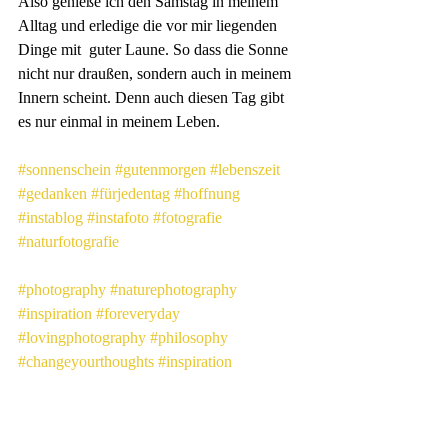
Also genieße ich den Samstag in meinem 
Alltag und erledige die vor mir liegenden 
Dinge mit  guter Laune. So dass die Sonne 
nicht nur draußen, sondern auch in meinem 
Innern scheint. Denn auch diesen Tag gibt 
es nur einmal in meinem Leben.
#sonnenschein
#gutenmorgen
#lebenszeit
#gedanken
#fürjedentag
#hoffnung
#instablog
#instafoto
#fotografie
#naturfotografie
#photography
#naturephotography
#inspiration
#foreveryday
#lovingphotography
#philosophy
#changeyourthoughts
#inspiration