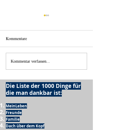
Kommentare
Licht und Schatten
Alles was möglich
Kommentar verfassen...
Die Liste der 1000 Dinge für
die man dankbar ist:
MeinLeben
Freunde
Familie
Dach über dem Kopf