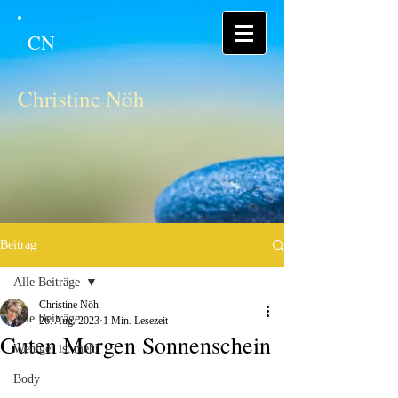
CN
Christine Nöh
Beitrag
Alle Beiträge
Christine Nöh
Alle Beiträge
26. Aug. 2023
1 Min. Lesezeit
Guten Morgen Sonnenschein
Weniger ist mehr
Body