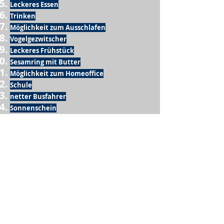
Leckeres Essen
Trinken
Möglichkeit zum Ausschlafen
Vogelgezwitscher
Leckeres Frühstück
Sesamring mit Butter
Möglichkeit zum Homeoffice
Schule
netter Busfahrer
Sonnenschein
warme Dusche
Fussball spielen
kein Krieg
Möglichkeit etwas mit der Familie zu
machen
Urlaub
einen Garten haben
eigene Früchte ernten
ein Hobby zu haben, das mich erfüllt
nette Menschen, die dieses Hobby mit mir