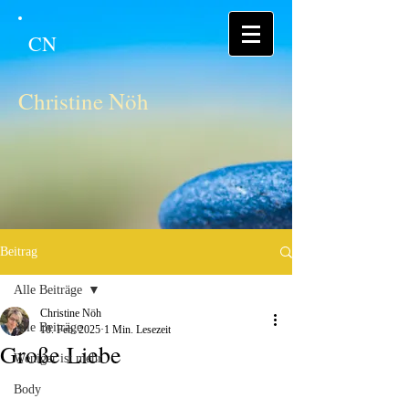
CN
Christine Nöh
Beitrag
Alle Beiträge
Christine Nöh
Alle Beiträge
10. Feb. 2025
1 Min. Lesezeit
Große Liebe
Weniger ist mehr
Body