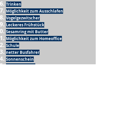
Trinken
Möglichkeit zum Ausschlafen
Vogelgezwitscher
Leckeres Frühstück
Sesamring mit Butter
Möglichkeit zum Homeoffice
Schule
netter Busfahrer
Sonnenschein
warme Dusche
Fussball spielen
kein Krieg
Möglichkeit etwas mit der Familie zu
machen
Urlaub
einen Garten haben
eigene Früchte ernten
ein Hobby zu haben, das mich erfüllt
nette Menschen, die dieses Hobby mit mir
teilen