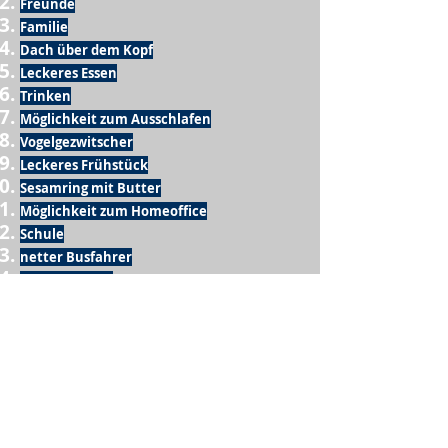
Freunde
Familie
Dach über dem Kopf
Leckeres Essen
Trinken
Möglichkeit zum Ausschlafen
Vogelgezwitscher
Leckeres Frühstück
Sesamring mit Butter
Möglichkeit zum Homeoffice
Schule
netter Busfahrer
Sonnenschein
warme Dusche
Fussball spielen
kein Krieg
Möglichkeit etwas mit der Familie zu
machen
Urlaub
einen Garten haben