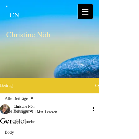
CN
Christine Nöh
Beitrag
Alle Beiträge
Christine Nöh
Alle Beiträge
5. Aug. 2025
1 Min. Lesezeit
Gerettet
Weniger ist mehr
Body