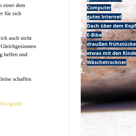
n einer dem 
Computer
r für sich 
gutes Internet
Dach über dem Kopf
E-Bike
ich auch nicht 
draußen frühstück
 Gleichgesinnten 
etwas mit den Kin
ig helfen und 
Wäschetrockner
leine schaffen 
#fotografie