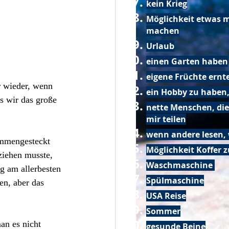
kein Krieg
Möglichkeit etwas m
machen
Urlaub
einen Garten haben
eigene Früchte ernt
r wieder, wenn 
ein Hobby zu haben,
s wir das große 
nette Menschen, die
mir teilen
wenn andere lesen, 
sammengesteckt 
Möglichkeit Koffer 
iehen musste, 
Waschmaschine
ng am allerbesten 
Spülmaschine
en, aber das 
USA Reise
Sommer
an es nicht 
gesunde Beine