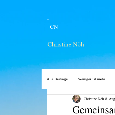
CN
Christine Nöh
Alle Beiträge
Weniger ist mehr
Christine Nöh
8. Aug
Gemeins