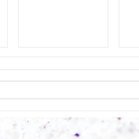
Einen Berg abtragen
Wie s