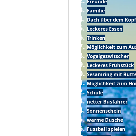
Freunde
Familie
Dach über dem Kopf
Leckeres Essen
Trinken
Möglichkeit zum Au
Vogelgezwitscher
Leckeres Frühstück
Sesamring mit Butt
Möglichkeit zum Ho
Schule
netter Busfahrer
Sonnenschein
warme Dusche
Fussball spielen