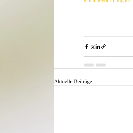
#changeyourthoughts
Aktuelle Beiträge