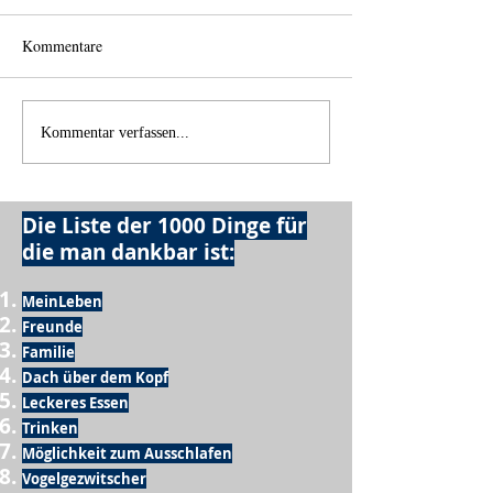
Kommentare
Back home
Wo anfangen?
Kommentar verfassen...
Die Liste der 1000 Dinge für
die man dankbar ist:
MeinLeben
Freunde
Familie
Dach über dem Kopf
Leckeres Essen
Trinken
Möglichkeit zum Ausschlafen
Vogelgezwitscher