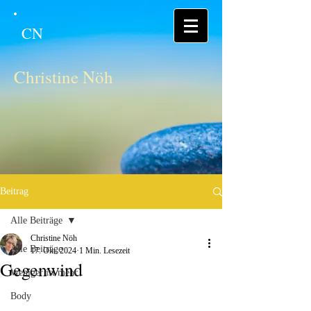
CN
Christine Nöh
Beitrag
Alle Beiträge
Christine Nöh
Alle Beiträge
17. Okt. 2024
1 Min. Lesezeit
Gegenwind
Weniger ist mehr
Body