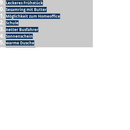
Leckeres Frühstück
Sesamring mit Butter
Möglichkeit zum Homeoffice
Schule
netter Busfahrer
Sonnenschein
warme Dusche
Fussball spielen
kein Krieg
Möglichkeit etwas mit der Familie zu
machen
Urlaub
einen Garten haben
eigene Früchte ernten
ein Hobby zu haben, das mich erfüllt
nette Menschen, die dieses Hobby mit mir
teilen
wenn andere lesen, was ich schreibe
Möglichkeit Koffer zu packen
Waschmaschine