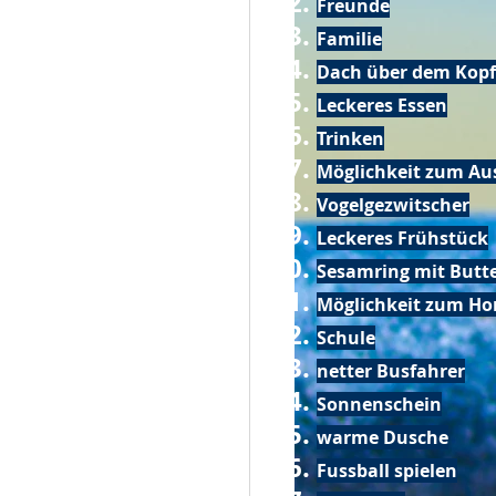
Freunde
Familie
Dach über dem Kopf
Leckeres Essen
Trinken
Möglichkeit zum Au
Vogelgezwitscher
Leckeres Frühstück
Sesamring mit Butt
Möglichkeit zum Ho
Schule
netter Busfahrer
Sonnenschein
warme Dusche
Fussball spielen