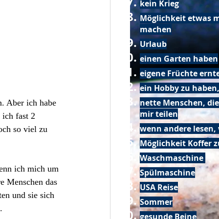
kein Krieg
Möglichkeit etwas m
machen
Urlaub
einen Garten haben
eigene Früchte ernt
ein Hobby zu haben,
nette Menschen, die
n. Aber ich habe 
mir teilen
ich fast 2 
wenn andere lesen, 
ch so viel zu 
Möglichkeit Koffer 
Waschmaschine
wenn ich mich um 
Spülmaschine
re Menschen das 
USA Reise
en und sie sich 
Sommer
.
gesunde Beine