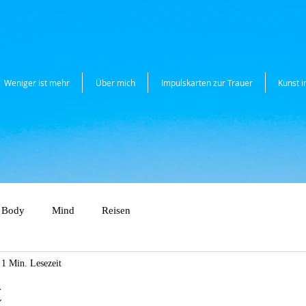
Weniger ist mehr
Über mich
Impulskarten zur Trauer
Kunst 
Body
Mind
Reisen
1 Min. Lesezeit
t