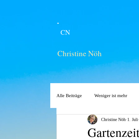
CN
Christine Nöh
Alle Beiträge
Weniger ist mehr
Christine Nöh
1. Juli
Gartenzei