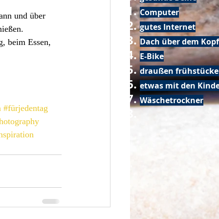
Computer
ann und über 
gutes Internet
nießen. 
Dach über dem Kopf
g, beim Essen, 
E-Bike
draußen frühstück
etwas mit den Kin
Wäschetrockner
n
#fürjedentag
hotography
nspiration