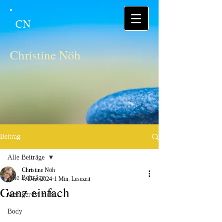
CN
Christine Nöh
Beitrag
Alle Beiträge
Christine Nöh
Alle Beiträge
4. Dez. 2024
1 Min. Lesezeit
Ganz einfach
Weniger ist mehr
Body