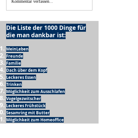
Kommentar verfassen...
Die Liste der 1000 Dinge für
die man dankbar ist:
MeinLeben
Freunde
Familie
Dach über dem Kopf
Leckeres Essen
Trinken
Möglichkeit zum Ausschlafen
Vogelgezwitscher
Leckeres Frühstück
Sesamring mit Butter
Möglichkeit zum Homeoffice
Schule
netter Busfahrer