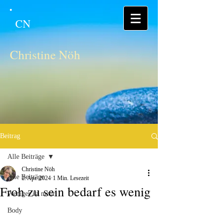
CN
Christine Nöh
Beitrag
Alle Beiträge
Christine Nöh
Alle Beiträge
2. Apr. 2024
1 Min. Lesezeit
Froh zu sein bedarf es wenig
Weniger ist mehr
Body