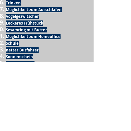
Trinken
Möglichkeit zum Ausschlafen
Vogelgezwitscher
Leckeres Frühstück
Sesamring mit Butter
Möglichkeit zum Homeoffice
Schule
netter Busfahrer
Sonnenschein
warme Dusche
Fussball spielen
kein Krieg
Möglichkeit etwas mit der Familie zu
machen
Urlaub
einen Garten haben
eigene Früchte ernten
ein Hobby zu haben, das mich erfüllt
nette Menschen, die dieses Hobby mit mir
teilen