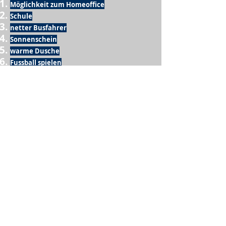
Möglichkeit zum Homeoffice
Schule
netter Busfahrer
Sonnenschein
warme Dusche
Fussball spielen
kein Krieg
Möglichkeit etwas mit der Familie zu
machen
Urlaub
einen Garten haben
eigene Früchte ernten
ein Hobby zu haben, das mich erfüllt
nette Menschen, die dieses Hobby mit mir
teilen
wenn andere lesen, was ich schreibe
Möglichkeit Koffer zu packen
Waschmaschine
Spülmaschine
USA Reise