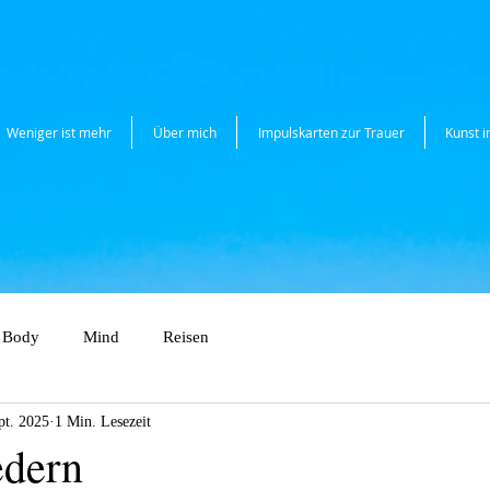
Weniger ist mehr
Über mich
Impulskarten zur Trauer
Kunst 
Body
Mind
Reisen
pt. 2025
1 Min. Lesezeit
edern