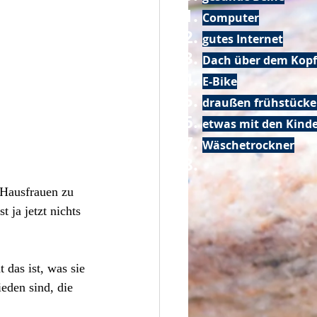
Computer
gutes Internet
Dach über dem Kopf
E-Bike
draußen frühstück
etwas mit den Kin
Wäschetrockner
 Hausfrauen zu 
 ja jetzt nichts 
 das ist, was sie 
eden sind, die 