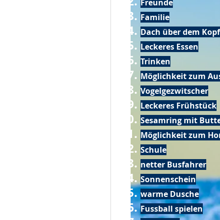
Freunde
Familie
Dach über dem Kopf
Leckeres Essen
Trinken
Möglichkeit zum Au
Vogelgezwitscher
Leckeres Frühstück
Sesamring mit Butt
Möglichkeit zum Ho
Schule
netter Busfahrer
Sonnenschein
warme Dusche
Fussball spielen