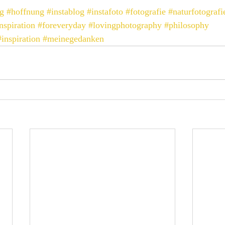
ag
#hoffnung
#instablog
#instafoto
#fotografie
#naturfotografi
nspiration
#foreveryday
#lovingphotography
#philosophy
#inspiration
#meinegedanken