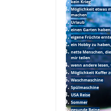
kein Krieg
Möglichkeit etwas m
machen
Urlaub
einen Garten haben
eigene Früchte ernt
ein Hobby zu haben,
nette Menschen, die
mir teilen
wenn andere lesen, 
Möglichkeit Koffer 
Waschmaschine
Spülmaschine
USA Reise
Sommer
gesunde Beine