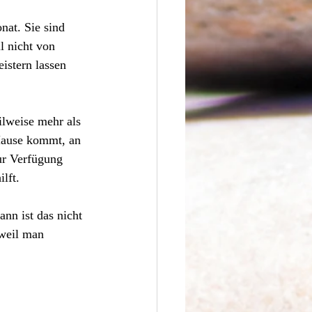
nat. Sie sind 
l nicht von 
istern lassen 
ilweise mehr als 
Hause kommt, an 
ur Verfügung 
lft. 
nn ist das nicht 
weil man 