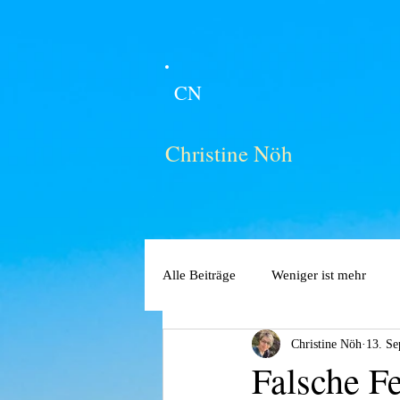
CN
Christine Nöh
Alle Beiträge
Weniger ist mehr
Christine Nöh
13. Se
Falsche F