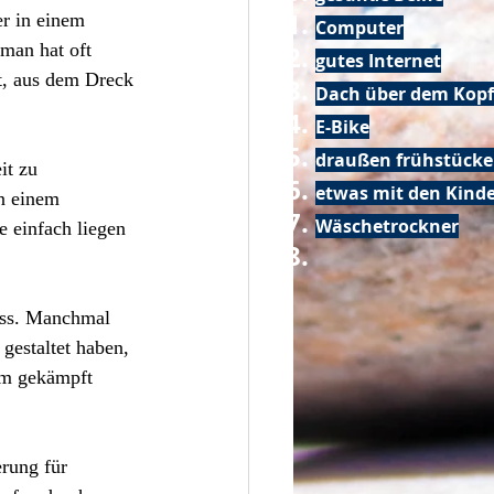
r in einem 
Computer
man hat oft 
gutes Internet
t, aus dem Dreck 
Dach über dem Kopf
E-Bike
draußen frühstück
it zu 
etwas mit den Kin
n einem 
Wäschetrockner
 einfach liegen 
uss. Manchmal 
gestaltet haben, 
rum gekämpft 
rung für 