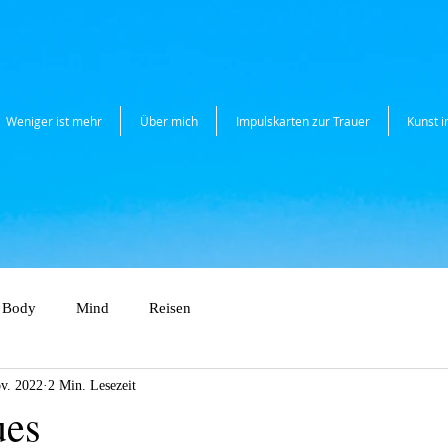
Weniger ist mehr
Über mich
Impulskarten zur Trauer
Kunst 
Body
Mind
Reisen
v. 2022
2 Min. Lesezeit
ues