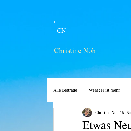
CN
Christine Nöh
Alle Beiträge
Weniger ist mehr
Christine Nöh
15. No
Etwas Ne