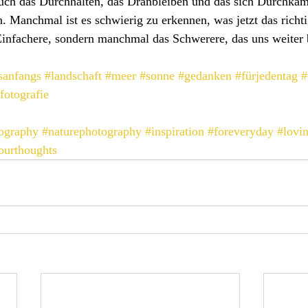
uch das Durchhalten, das Dranbleiben und das sich Durchkäm
. Manchmal ist es schwierig zu erkennen, was jetzt das richtig
Einfachere, sondern manchmal das Schwerere, das uns weiter 
sanfangs
#landschaft
#meer
#sonne
#gedanken
#fürjedentag
#
fotografie
ography
#naturephotography
#inspiration
#foreveryday
#lovi
ourthoughts