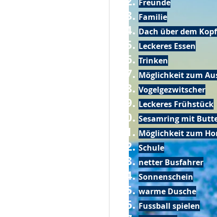
Freunde
Familie
Dach über dem Kopf
Leckeres Essen
Trinken
Möglichkeit zum Au
Vogelgezwitscher
Leckeres Frühstück
Sesamring mit Butt
Möglichkeit zum Ho
Schule
netter Busfahrer
Sonnenschein
warme Dusche
Fussball spielen