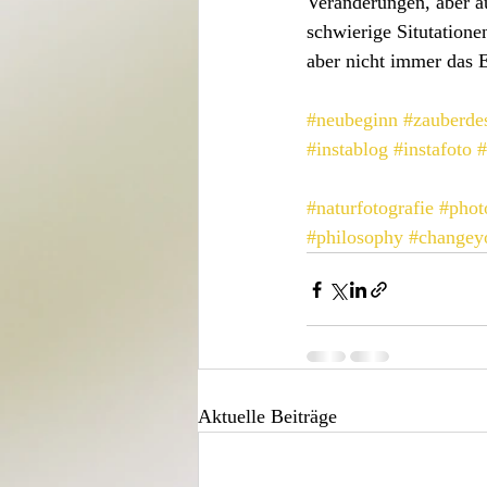
Veränderungen, aber a
schwierige Situtationen
aber nicht immer das 
#neubeginn
#zauberde
#instablog
#instafoto
#
#naturfotografie
#phot
#philosophy
#changey
Aktuelle Beiträge