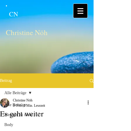
CN
Christine Nöh
Beitrag
Alle Beiträge
Christine Nöh
Alle Beiträge
9. Feb.
1 Min. Lesezeit
Es geht weiter
Weniger ist mehr
Body