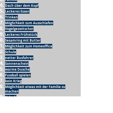
Dach über dem Kopf
Leckeres Essen
Trinken
Möglichkeit zum Ausschlafen
Vogelgezwitscher
Leckeres Frühstück
Sesamring mit Butter
Möglichkeit zum Homeoffice
Schule
netter Busfahrer
Sonnenschein
warme Dusche
Fussball spielen
kein Krieg
Möglichkeit etwas mit der Familie zu
machen
Urlaub
einen Garten haben
eigene Früchte ernten