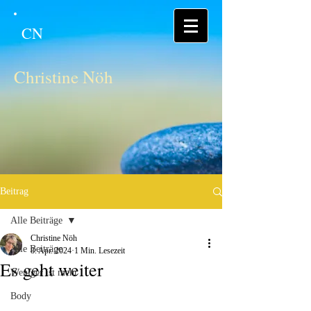
CN
Christine Nöh
Beitrag
Alle Beiträge
Christine Nöh
Alle Beiträge
8. Apr. 2024
1 Min. Lesezeit
Es geht weiter
Weniger ist mehr
Body