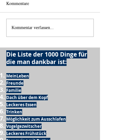
Kommentare
Einen Berg abtrag
Alles was möglich ist?
Kommentar verfassen...
Die Liste der 1000 Dinge für
die man dankbar ist:
MeinLeben
Freunde
Familie
Dach über dem Kopf
Leckeres Essen
Trinken
Möglichkeit zum Ausschlafen
Vogelgezwitscher
Leckeres Frühstück