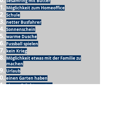
Sesamring mit Butter
Möglichkeit zum Homeoffice
Schule
netter Busfahrer
Sonnenschein
warme Dusche
Fussball spielen
kein Krieg
Möglichkeit etwas mit der Familie zu
machen
Urlaub
einen Garten haben
eigene Früchte ernten
ein Hobby zu haben, das mich erfüllt
nette Menschen, die dieses Hobby mit mir
teilen
wenn andere lesen, was ich schreibe
Möglichkeit Koffer zu packen
Waschmaschine
Spülmaschine