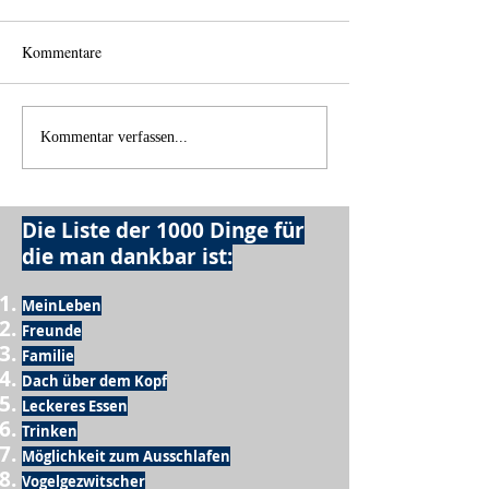
Kommentare
Einen Berg abtragen
Wie schnell geht 
Kommentar verfassen...
Die Liste der 1000 Dinge für
die man dankbar ist:
MeinLeben
Freunde
Familie
Dach über dem Kopf
Leckeres Essen
Trinken
Möglichkeit zum Ausschlafen
Vogelgezwitscher