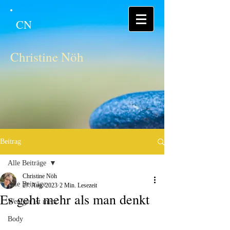
CN
Christine Nöh
Beitrag
Alle Beiträge
Christine Nöh
Alle Beiträge
27. Aug. 2023
2 Min. Lesezeit
Es geht mehr als man denkt
Weniger ist mehr
Body