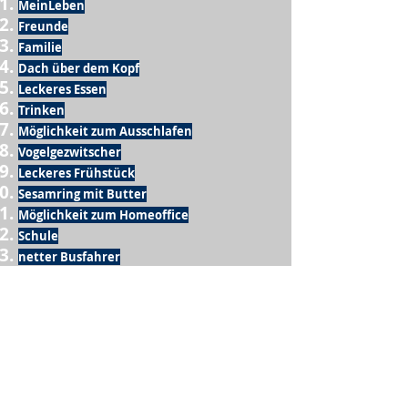
MeinLeben
Freunde
Familie
Dach über dem Kopf
Leckeres Essen
Trinken
Möglichkeit zum Ausschlafen
Vogelgezwitscher
Leckeres Frühstück
Sesamring mit Butter
Möglichkeit zum Homeoffice
Schule
netter Busfahrer
Sonnenschein
warme Dusche
Fussball spielen
kein Krieg
Möglichkeit etwas mit der Familie zu
machen
Urlaub