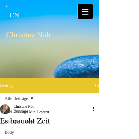
CN
Christine Nöh
Beitrag
Alle Beiträge
Christine Nöh
Alle Beiträge
22. Mai
1 Min. Lesezeit
Es braucht Zeit
Weniger ist mehr
Body