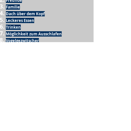
Freunde
Familie
Dach über dem Kopf
Leckeres Essen
Trinken
Möglichkeit zum Ausschlafen
Vogelgezwitscher
Leckeres Frühstück
Sesamring mit Butter
Möglichkeit zum Homeoffice
Schule
netter Busfahrer
Sonnenschein
warme Dusche
Fussball spielen
kein Krieg
Möglichkeit etwas mit der Familie zu
machen
Urlaub
einen Garten haben