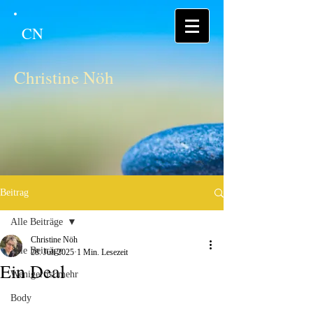
CN
Christine Nöh
Beitrag
Alle Beiträge
Christine Nöh
Alle Beiträge
28. Juli 2025
1 Min. Lesezeit
Ein Deal
Weniger ist mehr
Body