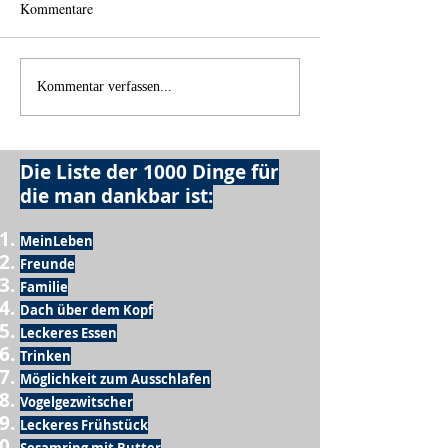
Kommentare
Wo anfangen?
Wie schnell geht es?
Kommentar verfassen...
Die Liste der 1000 Dinge für
die man dankbar ist:
MeinLeben
Freunde
Familie
Dach über dem Kopf
Leckeres Essen
Trinken
Möglichkeit zum Ausschlafen
Vogelgezwitscher
Leckeres Frühstück
Sesamring mit Butter