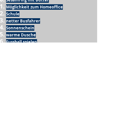
Möglichkeit zum Homeoffice
Schule
netter Busfahrer
Sonnenschein
warme Dusche
Fussball spielen
kein Krieg
Möglichkeit etwas mit der Familie zu
machen
Urlaub
einen Garten haben
eigene Früchte ernten
ein Hobby zu haben, das mich erfüllt
nette Menschen, die dieses Hobby mit mir
teilen
wenn andere lesen, was ich schreibe
Möglichkeit Koffer zu packen
Waschmaschine
Spülmaschine