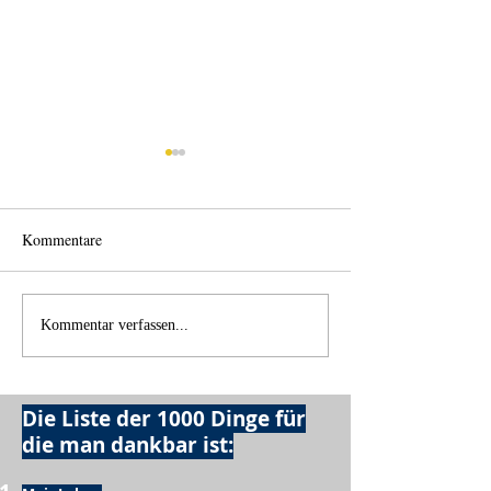
Kommentare
Einen Berg abtrag
Alles was möglich ist?
Kommentar verfassen...
Die Liste der 1000 Dinge für
die man dankbar ist: