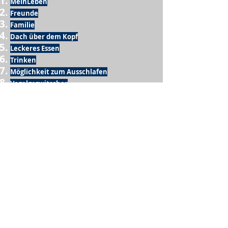
MeinLeben
Freunde
Familie
Dach über dem Kopf
Leckeres Essen
Trinken
Möglichkeit zum Ausschlafen
Vogelgezwitscher
Leckeres Frühstück
Sesamring mit Butter
Möglichkeit zum Homeoffice
Schule
netter Busfahrer
Sonnenschein
warme Dusche
Fussball spielen
kein Krieg
Möglichkeit etwas mit der Familie zu
machen
Urlaub