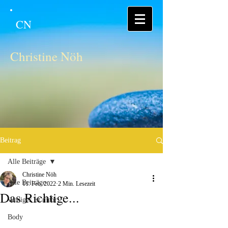
CN
Christine Nöh
Beitrag
Alle Beiträge
Christine Nöh
Alle Beiträge
11. Feb. 2022
2 Min. Lesezeit
Das Richtige...
Weniger ist mehr
Body