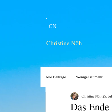
CN
Christine Nöh
Alle Beiträge
Weniger ist mehr
Christine Nöh
25. Ju
Das Ende 