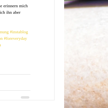
e erinnern mich 
ich ihn aber 
fnung
#instablog
on
#foreveryday
n