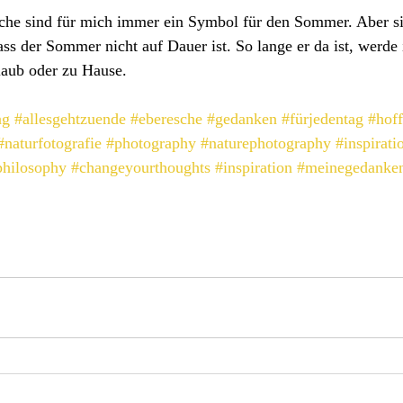
che sind für mich immer ein Symbol für den Sommer. Aber si
ss der Sommer nicht auf Dauer ist. So lange er da ist, werde 
laub oder zu Hause.
ag
#allesgehtzuende
#eberesche
#gedanken
#fürjedentag
#hof
#naturfotografie
#photography
#naturephotography
#inspirati
philosophy
#changeyourthoughts
#inspiration
#meinegedanke