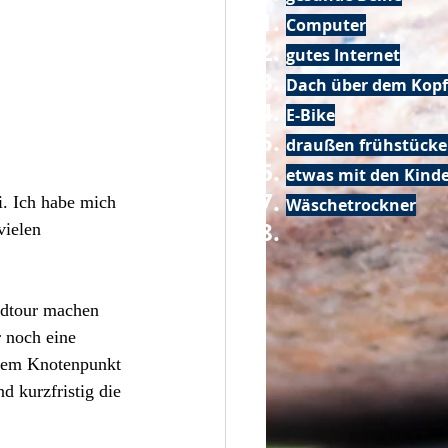
Computer
gutes Internet
Dach über dem Kopf
E-Bike
draußen frühstück
etwas mit den Kin
i. Ich habe mich 
Wäschetrockner
vielen 
adtour machen 
 noch eine 
 dem Knotenpunkt 
 kurzfristig die 