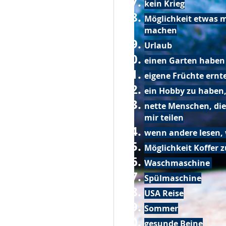
kein Krieg
Möglichkeit etwas m
machen
Urlaub
einen Garten haben
eigene Früchte ernt
ein Hobby zu haben,
nette Menschen, die
mir teilen
wenn andere lesen, 
Möglichkeit Koffer 
Waschmaschine
Spülmaschine
USA Reise
Sommer
gesunde Beine