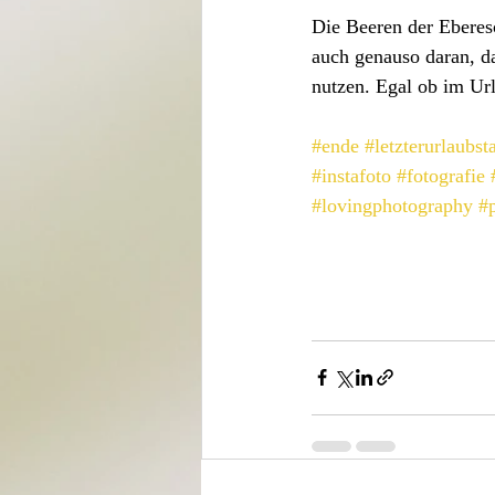
Die Beeren der Eberes
auch genauso daran, da
nutzen. Egal ob im Ur
#ende
#letzterurlaubst
#instafoto
#fotografie
#lovingphotography
#