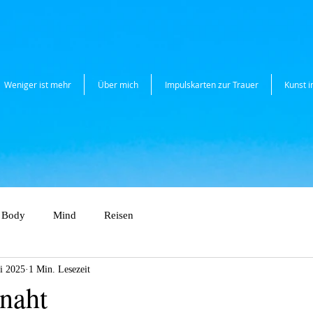
Weniger ist mehr
Über mich
Impulskarten zur Trauer
Kunst 
Body
Mind
Reisen
li 2025
1 Min. Lesezeit
naht