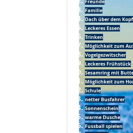
Freunde
Familie
Dach über dem Kopf
Leckeres Essen
Trinken
Möglichkeit zum Au
Vogelgezwitscher
Leckeres Frühstück
Sesamring mit Butt
Möglichkeit zum Ho
Schule
netter Busfahrer
Sonnenschein
warme Dusche
Fussball spielen