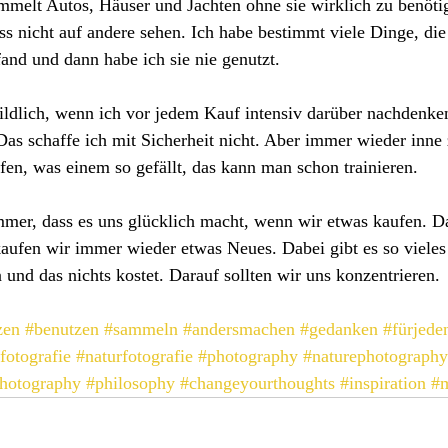
mmelt Autos, Häuser und Jachten ohne sie wirklich zu benöti
s nicht auf andere sehen. Ich habe bestimmt viele Dinge, die
 fand und dann habe ich sie nie genutzt.
ildlich, wenn ich vor jedem Kauf intensiv darüber nachdenke
Das schaffe ich mit Sicherheit nicht. Aber immer wieder inne 
ufen, was einem so gefällt, das kann man schon trainieren. 
mer, dass es uns glücklich macht, wenn wir etwas kaufen. Das
kaufen wir immer wieder etwas Neues. Dabei gibt es so vieles
und das nichts kostet. Darauf sollten wir uns konzentrieren.
zen
#benutzen
#sammeln
#andersmachen
#gedanken
#fürjede
fotografie
#naturfotografie
#photography
#naturephotography
hotography
#philosophy
#changeyourthoughts
#inspiration
#