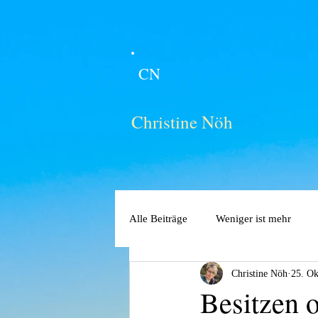
CN
Christine Nöh
Alle Beiträge
Weniger ist mehr
Christine Nöh
25. Ok
Besitzen 