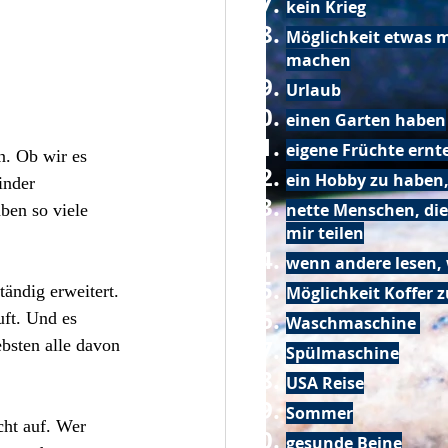
kein Krieg
Möglichkeit etwas m
machen
Urlaub
einen Garten haben
eigene Früchte ernt
n. Ob wir es 
ein Hobby zu haben,
inder 
nette Menschen, die
ben so viele 
mir teilen
wenn andere lesen, 
ändig erweitert. 
Möglichkeit Koffer 
uft. Und es 
Waschmaschine
bsten alle davon 
Spülmaschine
USA Reise
Sommer
ht auf. Wer 
gesunde Beine