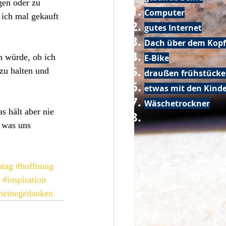
gen oder zu 
Computer
 ich mal gekauft 
gutes Internet
Dach über dem Kopf
n würde, ob ich 
E-Bike
zu halten und 
draußen frühstück
etwas mit den Kin
Wäschetrockner
 hält aber nie 
 was uns 
ntag
#hoffnung
#inspiration
meinegedanken