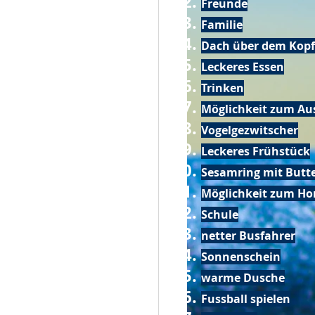
Freunde
Familie
Dach über dem Kopf
Leckeres Essen
Trinken
Möglichkeit zum Au
Vogelgezwitscher
Leckeres Frühstück
Sesamring mit Butt
Möglichkeit zum Ho
Schule
netter Busfahrer
Sonnenschein
warme Dusche
Fussball spielen