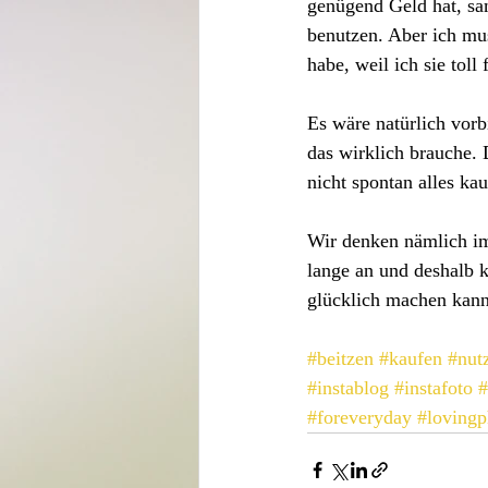
genügend Geld hat, sa
benutzen. Aber ich mus
habe, weil ich sie toll
Es wäre natürlich vorb
das wirklich brauche. 
nicht spontan alles ka
Wir denken nämlich im
lange an und deshalb 
glücklich machen kann 
#beitzen
#kaufen
#nut
#instablog
#instafoto
#
#foreveryday
#lovingp