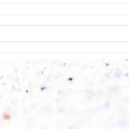
Einen Berg abtragen
Wie s
eifen 17, 57072 Siegen