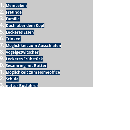
MeinLeben
Freunde
Familie
Dach über dem Kopf
Leckeres Essen
Trinken
Möglichkeit zum Ausschlafen
Vogelgezwitscher
Leckeres Frühstück
Sesamring mit Butter
Möglichkeit zum Homeoffice
Schule
netter Busfahrer
Sonnenschein
warme Dusche
Fussball spielen
kein Krieg
Möglichkeit etwas mit der Familie zu
machen