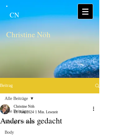
CN
Christine Nöh
Beitrag
Alle Beiträge
Christine Nöh
Alle Beiträge
13. Juni 2024
1 Min. Lesezeit
Anders als gedacht
Weniger ist mehr
Body